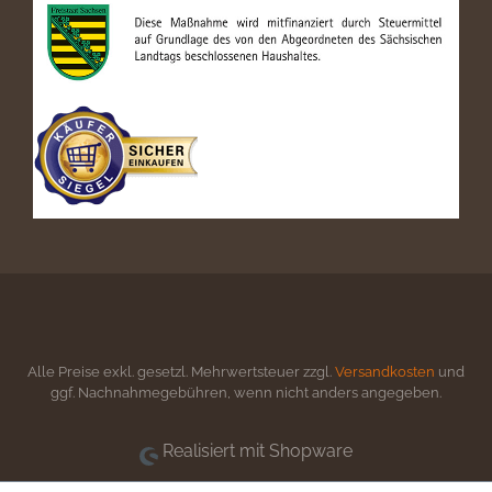
Alle Preise exkl. gesetzl. Mehrwertsteuer zzgl.
Versandkosten
und
ggf. Nachnahmegebühren, wenn nicht anders angegeben.
Realisiert mit Shopware