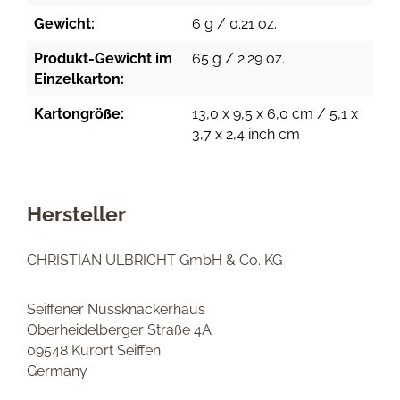
Gewicht:
6 g / 0.21 oz.
Produkt-Gewicht im
65 g / 2.29 oz.
Einzelkarton:
Kartongröße:
13,0 x 9,5 x 6,0 cm / 5,1 x
3,7 x 2,4 inch cm
Hersteller
CHRISTIAN ULBRICHT GmbH & Co. KG
Seiffener Nussknackerhaus
Oberheidelberger Straße 4A
09548 Kurort Seiffen
Germany