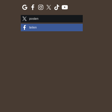
posten
teilen