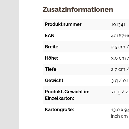
Zusatzinformationen
Produktnummer:
101341
EAN:
4016711
Breite:
2,5 cm /
Höhe:
3,0 cm /
Tiefe:
2,7 cm /
Gewicht:
3 g / 0.1
Produkt-Gewicht im
70 g / 2
Einzelkarton:
Kartongröße:
13,0 x 9,
inch cm