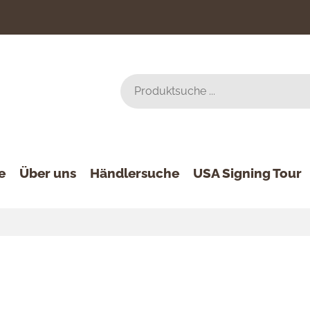
e
Über uns
Händlersuche
USA Signing Tour