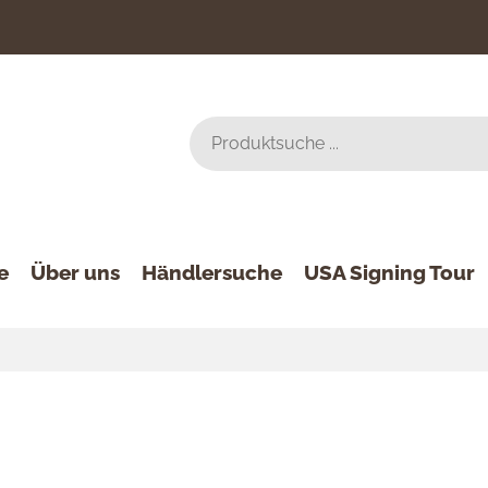
e
Über uns
Händlersuche
USA Signing Tour