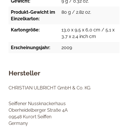
Gewicht:
9 g / 0.32 oz.
Produkt-Gewicht im
80 g / 2.82 oz.
Einzelkarton:
Kartongröße:
13,0 x 9,5 x 6,0 cm / 5,1 x
3,7 x 2,4 inch cm
Erscheinungsjahr:
2009
Hersteller
CHRISTIAN ULBRICHT GmbH & Co. KG
Seiffener Nussknackerhaus
Oberheidelberger Straße 4A
09548 Kurort Seiffen
Germany