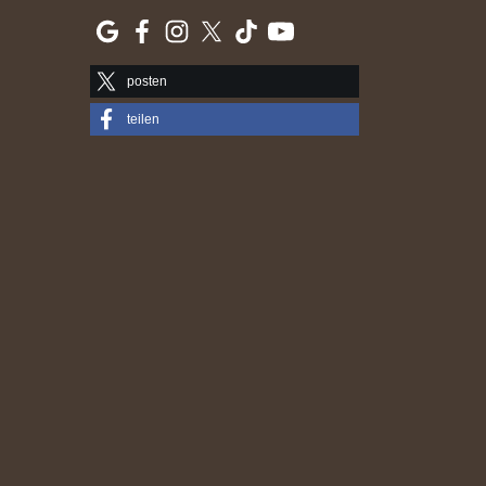
posten
teilen