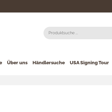
e
Über uns
Händlersuche
USA Signing Tour