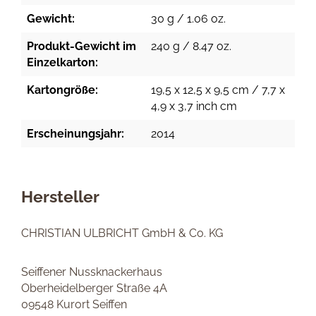
Gewicht:
30 g / 1.06 oz.
Produkt-Gewicht im
240 g / 8.47 oz.
Einzelkarton:
Kartongröße:
19,5 x 12,5 x 9,5 cm / 7,7 x
4,9 x 3,7 inch cm
Erscheinungsjahr:
2014
Hersteller
CHRISTIAN ULBRICHT GmbH & Co. KG
Seiffener Nussknackerhaus
Oberheidelberger Straße 4A
09548 Kurort Seiffen