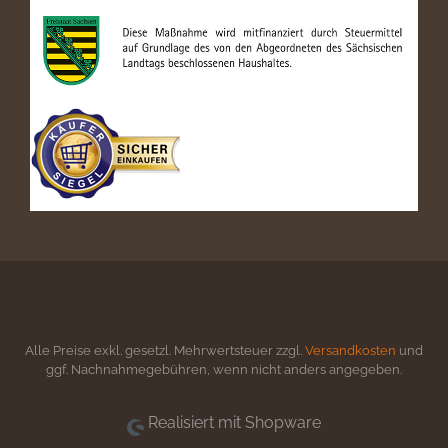
Alle Preise exkl. gesetzl. Mehrwertsteuer zzgl.
Versandkosten
und
ggf. Nachnahmegebühren, wenn nicht anders angegeben.
Realisiert mit Shopware