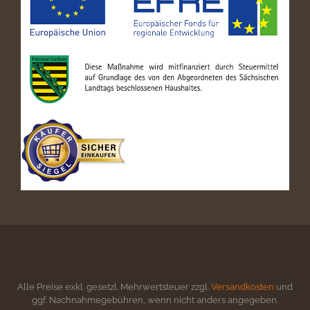
Alle Preise exkl. gesetzl. Mehrwertsteuer zzgl.
Versandkosten
und
ggf. Nachnahmegebühren, wenn nicht anders angegeben.