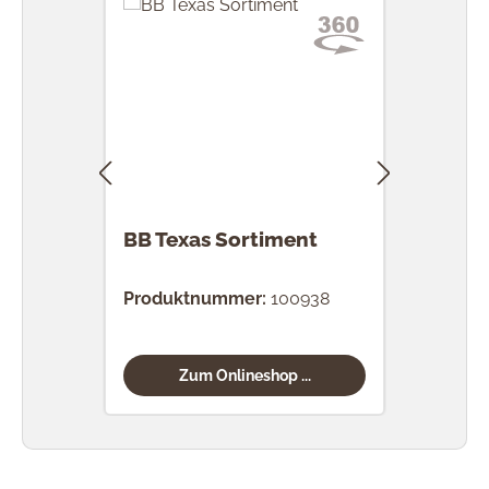
BB Texas Sortiment
BB C
Produktnummer:
100938
Prod
Zum Onlineshop ...