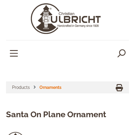
in content
Products
Ornaments
Santa On Plane Ornament