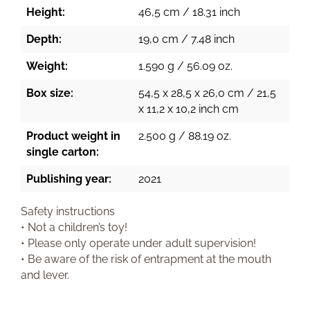
Height:
46,5 cm / 18.31 inch
Depth:
19,0 cm / 7.48 inch
Weight:
1.590 g / 56.09 oz.
Box size:
54,5 x 28,5 x 26,0 cm / 21,5
x 11,2 x 10,2 inch cm
Product weight in
2.500 g / 88.19 oz.
single carton:
Publishing year:
2021
Safety instructions
• Not a children’s toy!
• Please only operate under adult supervision!
• Be aware of the risk of entrapment at the mouth
and lever.