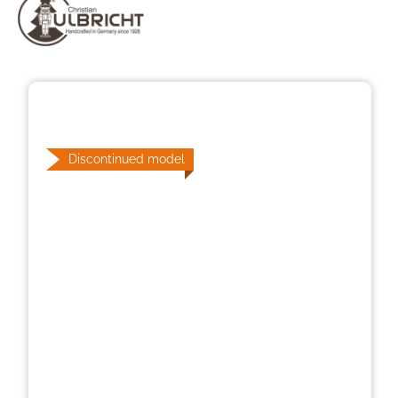
Skip image gallery
Discontinued model