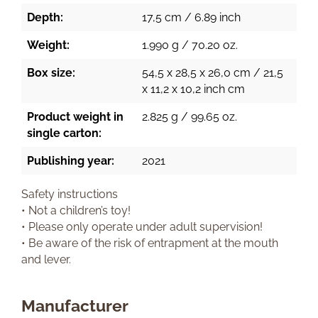
Depth:
17,5 cm / 6.89 inch
Weight:
1.990 g / 70.20 oz.
Box size:
54,5 x 28,5 x 26,0 cm / 21,5
x 11,2 x 10,2 inch cm
Product weight in
2.825 g / 99.65 oz.
single carton:
Publishing year:
2021
Safety instructions
• Not a children’s toy!
• Please only operate under adult supervision!
• Be aware of the risk of entrapment at the mouth
and lever.
Manufacturer