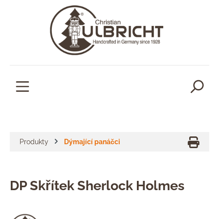
lavní obsah
Produkty
Dýmající panáčci
DP Skřítek Sherlock Holmes