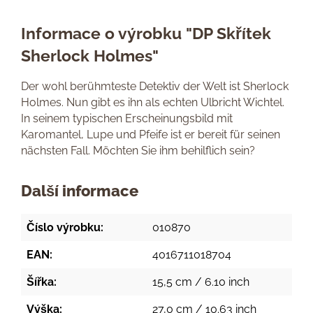
Informace o výrobku "DP Skřítek
Sherlock Holmes"
Der wohl berühmteste Detektiv der Welt ist Sherlock
Holmes. Nun gibt es ihn als echten Ulbricht Wichtel.
In seinem typischen Erscheinungsbild mit
Karomantel, Lupe und Pfeife ist er bereit für seinen
nächsten Fall. Möchten Sie ihm behilflich sein?
Další informace
Číslo výrobku:
010870
EAN:
4016711018704
Šířka:
15,5 cm / 6.10 inch
Výška:
27,0 cm / 10.63 inch