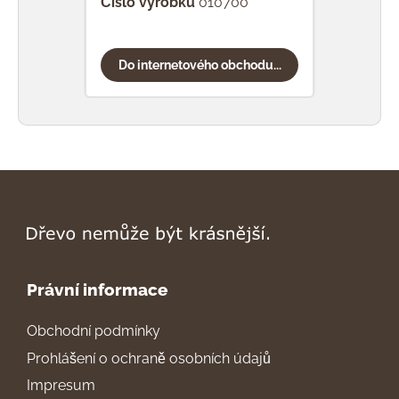
Číslo výrobku
010700
Čísl
Do internetového obchodu...
Do
Právní informace
Obchodní podmínky
Prohlášení o ochraně osobních údajů
Impresum