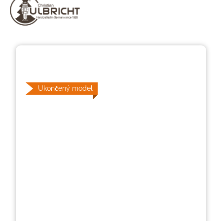
Přeskočit galerii obrázků
Ukončený model