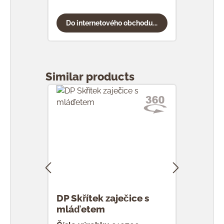
Do internetového obchodu...
Do
Přeskočit galerii produktů
Similar products
DP Skřítek zaječice s
DP S
mláďetem
vaj