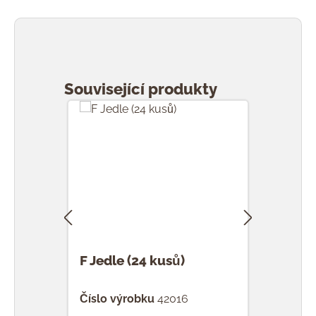
Přeskočit galerii produktů
Související produkty
F Jedle (24 kusů)
F Ka
Číslo výrobku
42016
Čísl