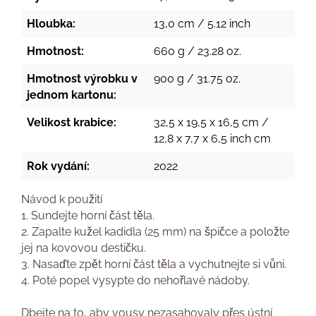
Hloubka:
13,0 cm / 5.12 inch
Hmotnost:
660 g / 23.28 oz.
Hmotnost výrobku v
900 g / 31.75 oz.
jednom kartonu:
Velikost krabice:
32,5 x 19,5 x 16,5 cm /
12,8 x 7,7 x 6,5 inch cm
Rok vydání:
2022
Návod k použití
1. Sundejte horní část těla.
2. Zapalte kužel kadidla (25 mm) na špičce a položte
jej na kovovou destičku.
3. Nasaďte zpět horní část těla a vychutnejte si vůni.
4. Poté popel vysypte do nehořlavé nádoby.
Dbejte na to, aby vousy nezasahovaly přes ústní