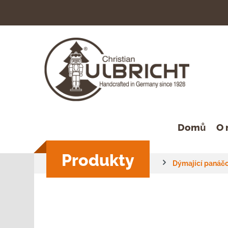
hledávání
Přeskočit na hlavní navigaci
Domů
O 
Produkty
Dýmající panáčc