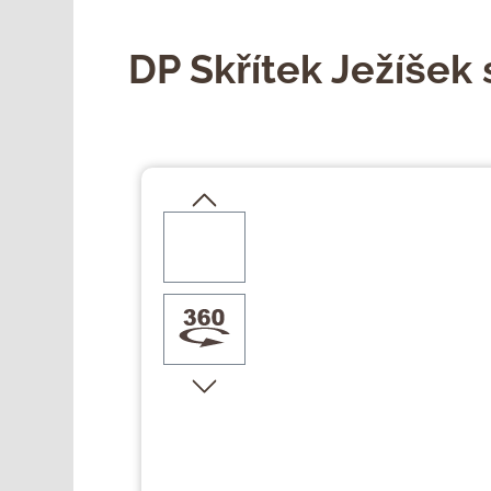
DP Skřítek Ježíšek
Přeskočit galerii obrázků