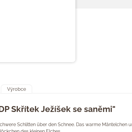
Výrobce
DP Skřítek Ježíšek se saněmi"
 schwere Schlitten über den Schnee. Das warme Mäntelchen u
löckchen des kleinen Elches.