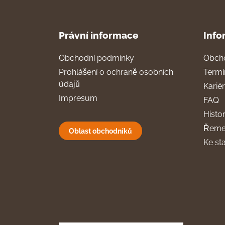
Právní informace
Info
Obchodní podmínky
Obch
Prohlášení o ochraně osobních
Termí
údajů
Karié
Impresum
FAQ
Histor
Řeme
Oblast obchodníků
Ke st