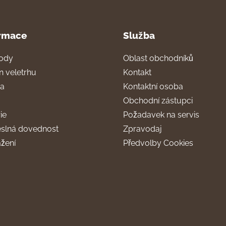
rmace
Služba
ody
Oblast obchodníků
n veletrhu
Kontakt
ra
Kontaktní osoba
Obchodní zástupci
ie
Požadavek na servis
slná dovednost
Zpravodaj
ažení
Předvolby Cookies