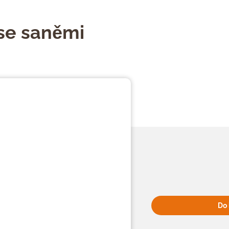
 se saněmi
Do 