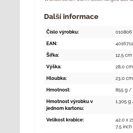
Další informace
Číslo výrobku:
010806
EAN:
401671
Šířka:
12,5 cm 
Výška:
28,0 cm 
Hloubka:
23,0 cm
Hmotnost:
855 g / 
Hmotnost výrobku v
1.305 g 
jednom kartonu:
Velikost krabice:
42,0 x 2
7,5 inc