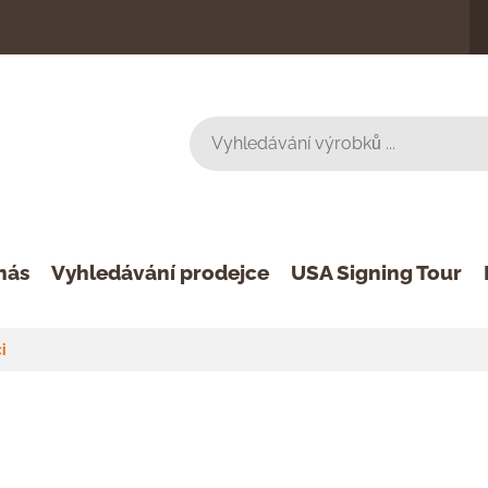
nás
Vyhledávání prodejce
USA Signing Tour
i