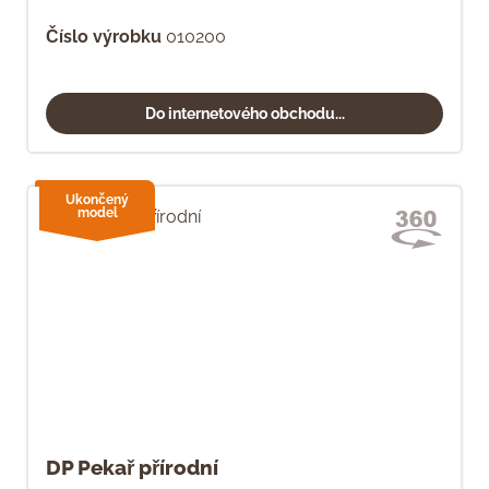
Číslo výrobku
010200
Do internetového obchodu...
Ukončený
model
DP Pekař přírodní