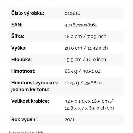
Číslo výrobku:
010816
EAN:
4016711018162
Šířka:
18,0 cm / 7.09 inch
Výška:
29,0 cm / 11.42 inch
Hloubka:
15,5 cm / 6.10 inch
Hmotnost:
865 g / 30.51 oz.
Hmotnost výrobku v
1.125 g / 39.68 oz.
jednom kartonu:
Velikost krabice:
32,5 x 19,5 x 16,5 cm /
12,8 x 7,7 x 6,5 inch cm
Rok vydání:
2021