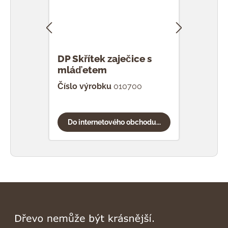
DP Skřítek zaječice s
DP S
mláďetem
vaj
Číslo výrobku
010700
Čísl
Do internetového obchodu...
Do