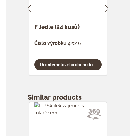
F Jedle (24 kusů)
F Ka
Číslo výrobku
42016
Čísl
Do internetového obchodu...
Do
Přeskočit galerii produktů
Similar products