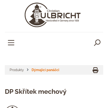
lavní obsah
Produkty
Dýmající panáčci
DP Skřítek mechový