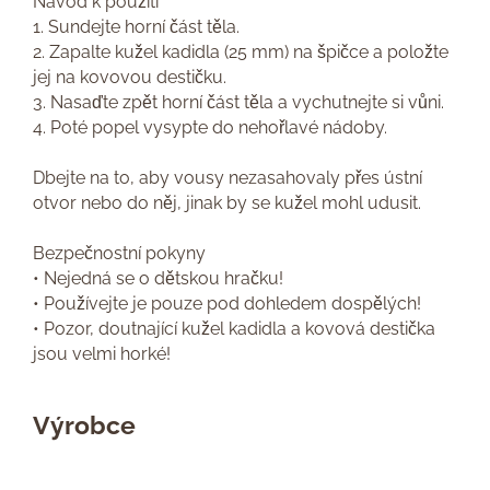
Návod k použití
1. Sundejte horní část těla.
2. Zapalte kužel kadidla (25 mm) na špičce a položte
jej na kovovou destičku.
3. Nasaďte zpět horní část těla a vychutnejte si vůni.
4. Poté popel vysypte do nehořlavé nádoby.
Dbejte na to, aby vousy nezasahovaly přes ústní
otvor nebo do něj, jinak by se kužel mohl udusit.
Bezpečnostní pokyny
• Nejedná se o dětskou hračku!
• Používejte je pouze pod dohledem dospělých!
• Pozor, doutnající kužel kadidla a kovová destička
jsou velmi horké!
Výrobce