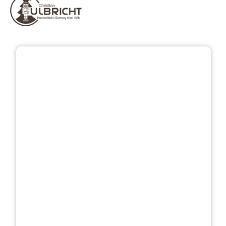
Přeskočit galerii obrázků