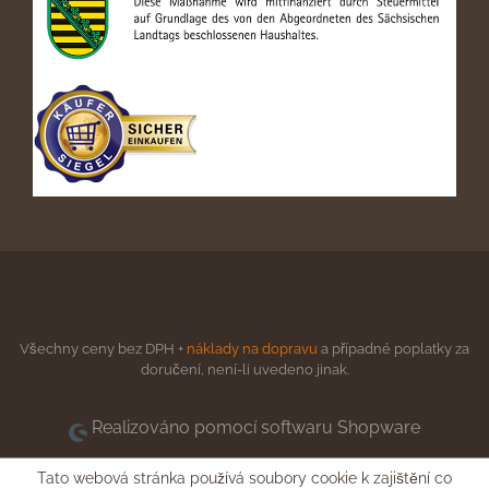
Všechny ceny bez DPH +
náklady na dopravu
a případné poplatky za
doručení, není-li uvedeno jinak.
Realizováno pomocí softwaru Shopware
Tato webová stránka používá soubory cookie k zajištění co