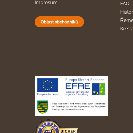
Impresum
FAQ
Histor
Řeme
Oblast obchodníků
Ke st