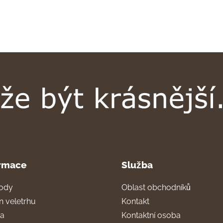
rmace
Služba
ody
Oblast obchodníků
n veletrhu
Kontakt
ra
Kontaktní osoba