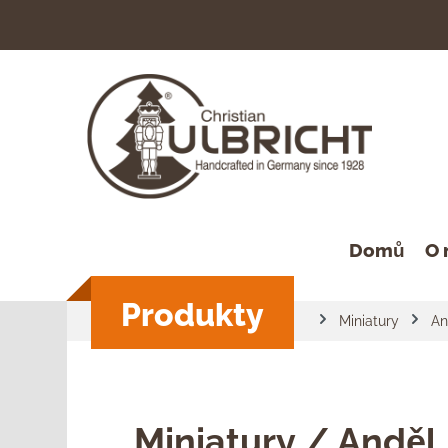
hledávání
Přeskočit na hlavní navigaci
Domů
O 
Produkty
Miniatury
An
Miniatury / Anděl