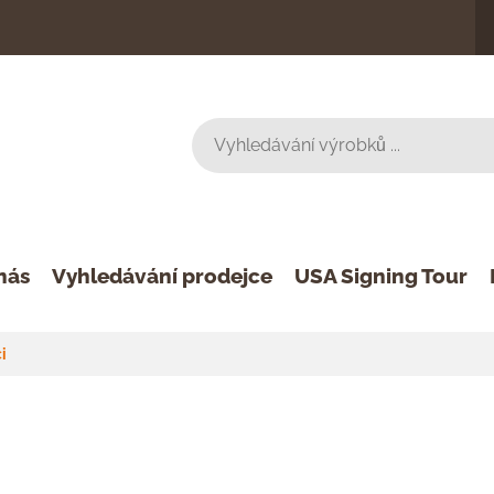
nás
Vyhledávání prodejce
USA Signing Tour
i