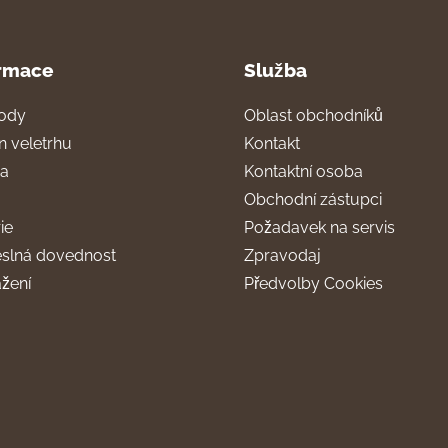
rmace
Služba
ody
Oblast obchodníků
n veletrhu
Kontakt
ra
Kontaktní osoba
Obchodní zástupci
ie
Požadavek na servis
slná dovednost
Zpravodaj
ažení
Předvolby Cookies