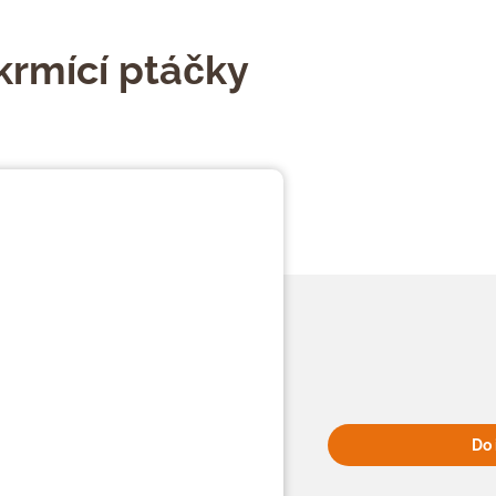
krmící ptáčky
Do 