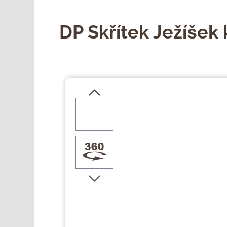
DP Skřítek Ježíšek 
Přeskočit galerii obrázků