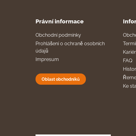
Právní informace
Info
Obchodní podmínky
Obch
Prohlášení o ochraně osobních
Termí
údajů
Karié
Impresum
FAQ
Histor
Řeme
Oblast obchodníků
Ke st