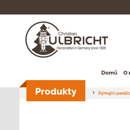
hledávání
Přeskočit na hlavní navigaci
Domů
O 
Produkty
Dýmající panáčc