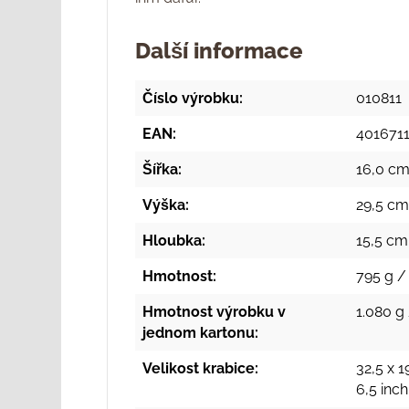
Další informace
Číslo výrobku:
010811
EAN:
401671
Šířka:
16,0 cm
Výška:
29,5 cm 
Hloubka:
15,5 cm
Hmotnost:
795 g /
Hmotnost výrobku v
1.080 g 
jednom kartonu:
Velikost krabice:
32,5 x 1
6,5 inc