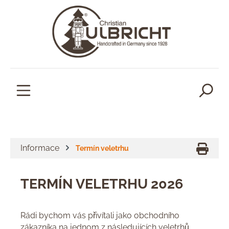
lavní obsah
Informace
Termín veletrhu
TERMÍN VELETRHU 2026
Rádi bychom vás přivítali jako obchodního
zákazníka na jednom z následujících veletrhů.