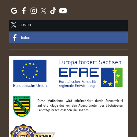
posten
teilen