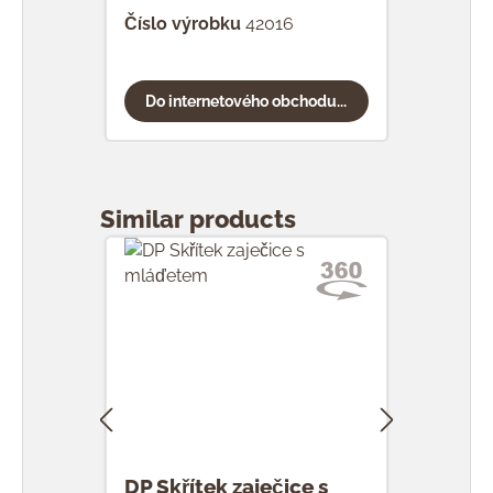
Číslo výrobku
42016
Čísl
Do internetového obchodu...
Do
Přeskočit galerii produktů
Similar products
DP Skřítek zaječice s
DP S