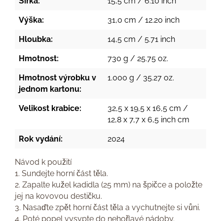
Šířka:
15,5 cm / 6.10 inch
Výška:
31,0 cm / 12.20 inch
Hloubka:
14,5 cm / 5.71 inch
Hmotnost:
730 g / 25.75 oz.
Hmotnost výrobku v
1.000 g / 35.27 oz.
jednom kartonu:
Velikost krabice:
32,5 x 19,5 x 16,5 cm /
12,8 x 7,7 x 6,5 inch cm
Rok vydání:
2024
Návod k použití
1. Sundejte horní část těla.
2. Zapalte kužel kadidla (25 mm) na špičce a položte
jej na kovovou destičku.
3. Nasaďte zpět horní část těla a vychutnejte si vůni.
4. Poté popel vysypte do nehořlavé nádoby.