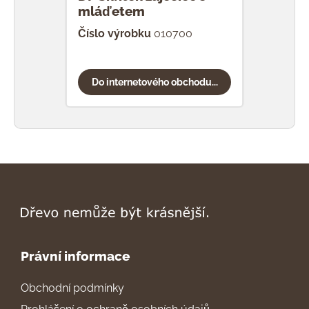
mláďetem
vaj
Číslo výrobku
010700
Čísl
Do internetového obchodu...
Do
Právní informace
Obchodní podmínky