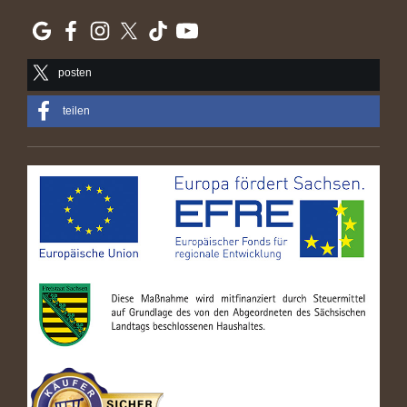
posten
teilen