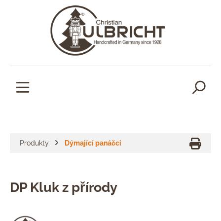
lavní obsah
Produkty
Dýmající panáčci
DP Kluk z přírody