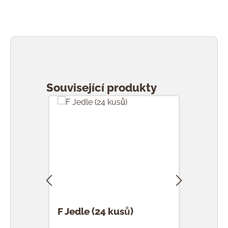
Přeskočit galerii produktů
Související produkty
F Jedle (24 kusů)
F Ka