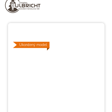
Přeskočit galerii obrázků
Ukončený model