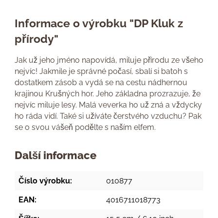
Informace o výrobku "DP Kluk z
přírody"
Jak už jeho jméno napovídá, miluje přírodu ze všeho
nejvíc! Jakmile je správné počasí, sbalí si batoh s
dostatkem zásob a vydá se na cestu nádhernou
krajinou Krušných hor. Jeho základna prozrazuje, že
nejvíc miluje lesy. Malá veverka ho už zná a vždycky
ho ráda vidí. Také si užíváte čerstvého vzduchu? Pak
se o svou vášeň podělte s naším elfem.
Další informace
Číslo výrobku:
010877
EAN:
4016711018773