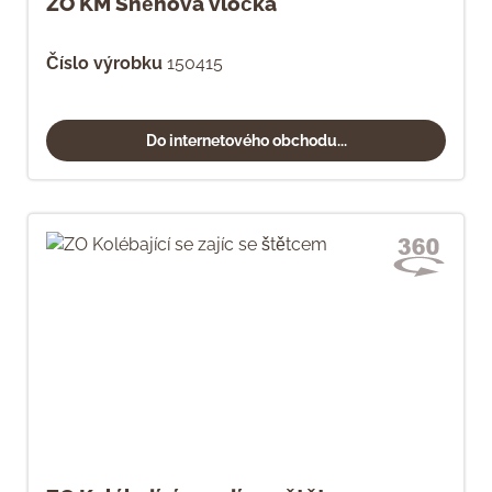
ZO KM Sněhová vločka
Číslo výrobku
150415
Do internetového obchodu...