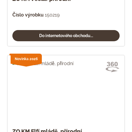
Číslo výrobku
150219
Do internetového obchodu...
Novinka 2026
ZO KM Elfí mládě, přírodní