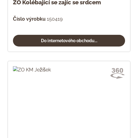
ZO Kolébající se zajíc se srdcem
Číslo výrobku
150419
Do internetového obchodu...