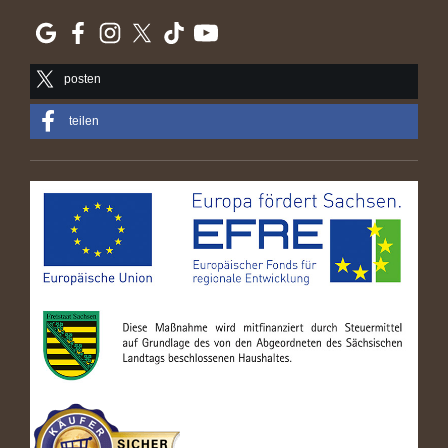
posten
teilen