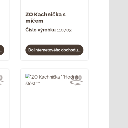
ZO Kachnička s
míčem
Číslo výrobku
110703
.
Do internetového obchodu...