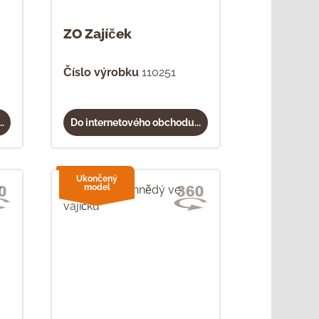
ZO Zajíček
Číslo výrobku
110251
.
Do internetového obchodu...
Ukončený
model