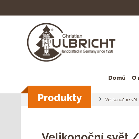
hledávání
Přeskočit na hlavní navigaci
Domů
O 
Produkty
Velikonoční svět
Velikonoční svět 