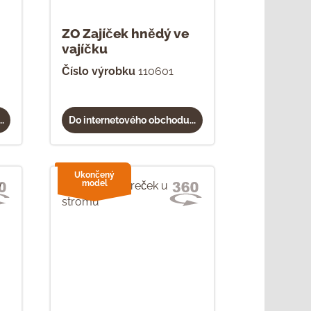
ZO Zajíček hnědý ve
vajíčku
Číslo výrobku
110601
.
Do internetového obchodu...
Ukončený
model