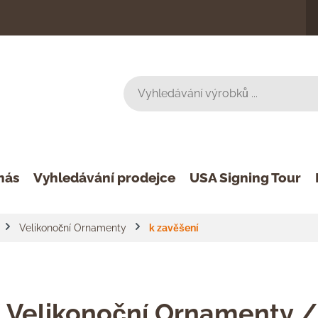
nás
Vyhledávání prodejce
USA Signing Tour
Velikonoční Ornamenty
k zavěšení
/ Velikonoční Ornamenty /