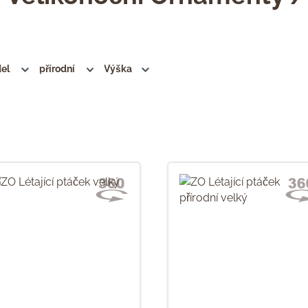
del
přírodní
Výška