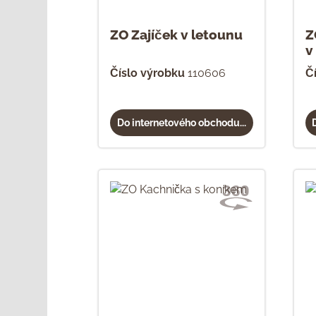
ZO Zajíček v letounu
Z
v
Číslo výrobku
110606
Č
Do internetového obchodu...