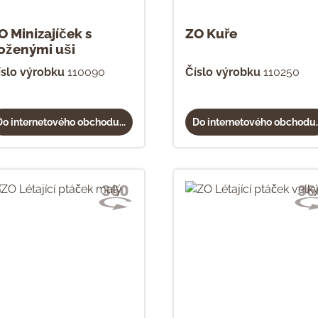
O Minizajíček s
ZO Kuře
oženými uši
íslo výrobku
110090
Číslo výrobku
110250
Do internetového obchodu...
Do internetového obchodu..