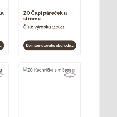
ka
ZO Čapí páreček u
stromu
Číslo výrobku
110611
.
Do internetového obchodu...