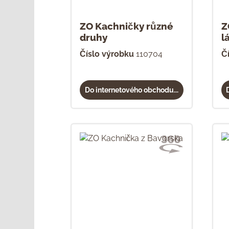
ZO Kachničky různé
Z
druhy
l
Číslo výrobku
110704
Č
Do internetového obchodu...