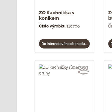
ZO Kachnička s
Z
koníkem
b
Číslo výrobku
110700
Č
Do internetového obchodu...