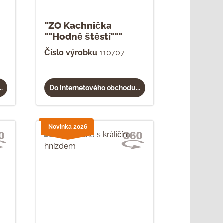
"ZO Kachnička
""Hodně štěstí"""
Číslo výrobku
110707
.
Do internetového obchodu...
Novinka 2026