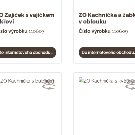
O Zajíček s vajíčkem
ZO Kachnička a žab
 křoví
v oblouku
íslo výrobku
110607
Číslo výrobku
110609
Do internetového obchodu...
Do internetového obchodu..