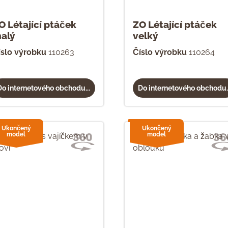
O Létající ptáček
ZO Létající ptáček
alý
velký
íslo výrobku
110263
Číslo výrobku
110264
Do internetového obchodu...
Do internetového obchodu..
Ukončený
Ukončený
model
model