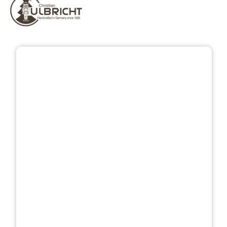
Přeskočit galerii obrázků