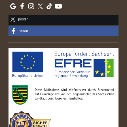
posten
teilen