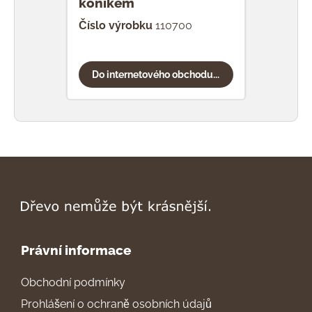
koníkem
Číslo výrobku
110700
Čísl
Do internetového obchodu...
Do
Právní informace
Obchodní podmínky
Prohlášení o ochraně osobních údajů