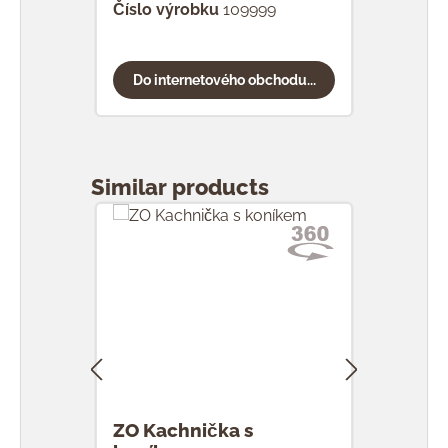
Číslo výrobku
109999
Do internetového obchodu...
Přeskočit galerii produktů
Similar products
ZO Kachnička s
ZO 