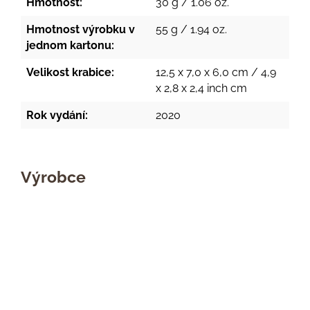
Hmotnost:
30 g / 1.06 oz.
Hmotnost výrobku v
55 g / 1.94 oz.
jednom kartonu:
Velikost krabice:
12,5 x 7,0 x 6,0 cm / 4,9
x 2,8 x 2,4 inch cm
Rok vydání:
2020
Výrobce