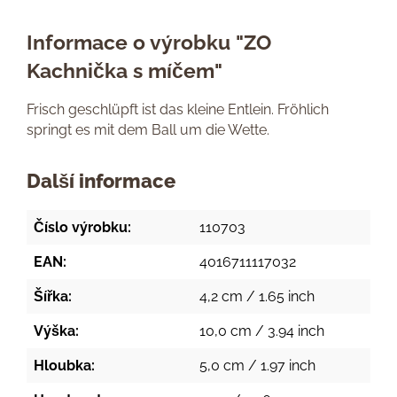
Informace o výrobku "ZO
Kachnička s míčem"
Frisch geschlüpft ist das kleine Entlein. Fröhlich
springt es mit dem Ball um die Wette.
Další informace
Číslo výrobku:
110703
EAN:
4016711117032
Šířka:
4,2 cm / 1.65 inch
Výška:
10,0 cm / 3.94 inch
Hloubka:
5,0 cm / 1.97 inch