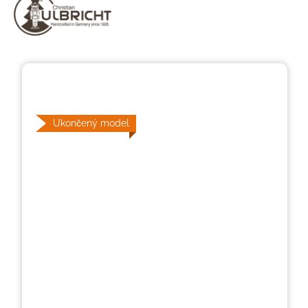
Přeskočit galerii obrázků
Ukončený model