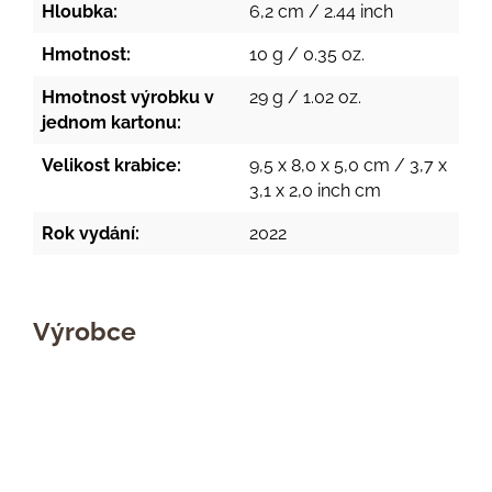
Hloubka:
6,2 cm / 2.44 inch
Hmotnost:
10 g / 0.35 oz.
Hmotnost výrobku v
29 g / 1.02 oz.
jednom kartonu:
Velikost krabice:
9,5 x 8,0 x 5,0 cm / 3,7 x
3,1 x 2,0 inch cm
Rok vydání:
2022
Výrobce