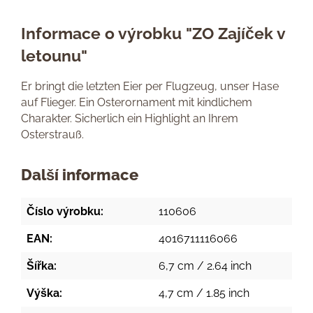
Informace o výrobku "ZO Zajíček v
letounu"
Er bringt die letzten Eier per Flugzeug, unser Hase
auf Flieger. Ein Osterornament mit kindlichem
Charakter. Sicherlich ein Highlight an Ihrem
Osterstrauß.
Další informace
Číslo výrobku:
110606
EAN:
4016711116066
Šířka:
6,7 cm / 2.64 inch
Výška:
4,7 cm / 1.85 inch