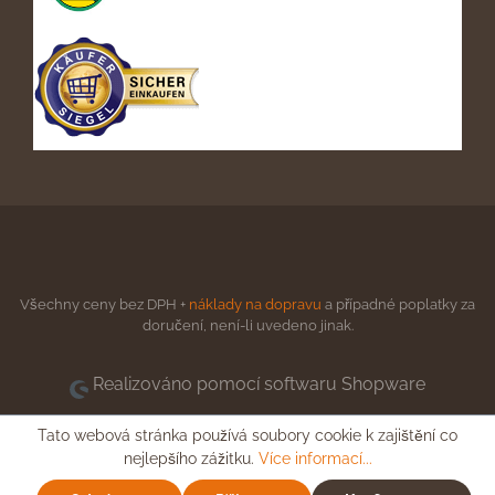
Všechny ceny bez DPH +
náklady na dopravu
a případné poplatky za
doručení, není-li uvedeno jinak.
Realizováno pomocí softwaru Shopware
Tato webová stránka používá soubory cookie k zajištění co
nejlepšího zážitku.
Více informací...