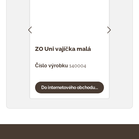
ZO Uni vajíčka malá
ZO 
20v
(růz
Číslo výrobku
140004
Čísl
Do internetového obchodu...
Do