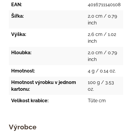
EAN:
4016711140108
Šířka:
2,0 cm / 0.79
inch
Výška:
2,6 cm / 1.02
inch
Hloubka:
2,0 cm / 0.79
inch
Hmotnost:
4 g / 0.14 oz.
Hmotnost výrobku v jednom
100 g / 3.53
kartonu:
oz.
Velikost krabice:
Tüte cm
Výrobce