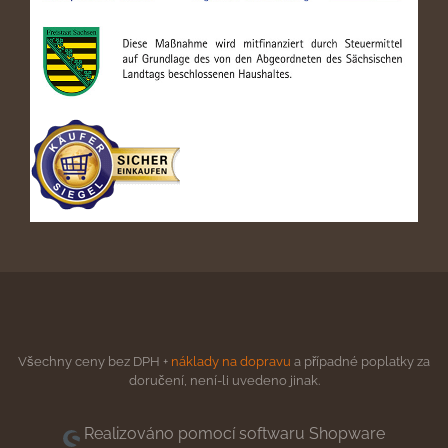
Všechny ceny bez DPH +
náklady na dopravu
a případné poplatky za
doručení, není-li uvedeno jinak.
Realizováno pomocí softwaru Shopware