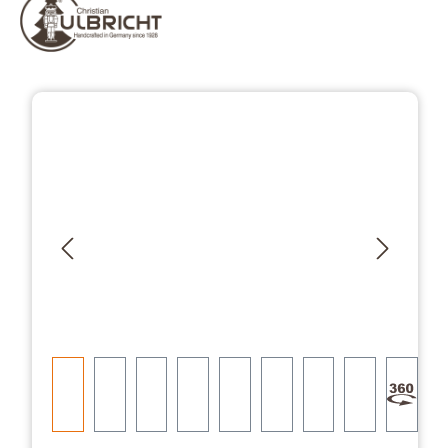
Přeskočit galerii obrázků