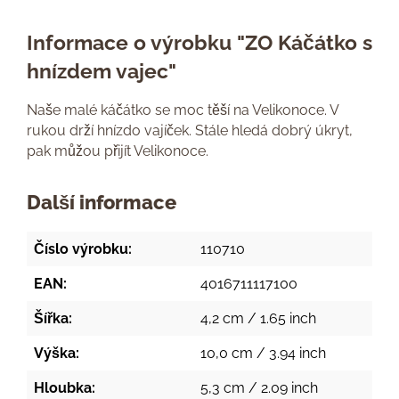
Informace o výrobku "ZO Káčátko s
hnízdem vajec"
Naše malé káčátko se moc těší na Velikonoce. V
rukou drží hnízdo vajíček. Stále hledá dobrý úkryt,
pak můžou přijít Velikonoce.
Další informace
Číslo výrobku:
110710
EAN:
4016711117100
Šířka:
4,2 cm / 1.65 inch
Výška:
10,0 cm / 3.94 inch
Hloubka:
5,3 cm / 2.09 inch