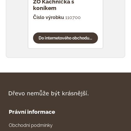
ZO Kachnička s
ZO 
koníkem
Číslo výrobku
110700
Čísl
Do internetového obchodu...
Do
Právní informace
Obchodní podmínky