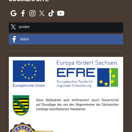
posten
teilen