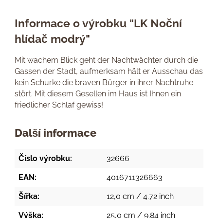
Informace o výrobku "LK Noční
hlídač modrý"
Mit wachem Blick geht der Nachtwächter durch die
Gassen der Stadt, aufmerksam hält er Ausschau das
kein Schurke die braven Bürger in ihrer Nachtruhe
stört. Mit diesem Gesellen im Haus ist Ihnen ein
friedlicher Schlaf gewiss!
Další informace
Číslo výrobku:
32666
EAN:
4016711326663
Šířka:
12,0 cm / 4.72 inch
Výška:
25,0 cm / 9.84 inch