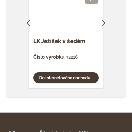
LK Ježíšek v šedém
LK 
Číslo výrobku
32216
Čísl
Do internetového obchodu...
Do