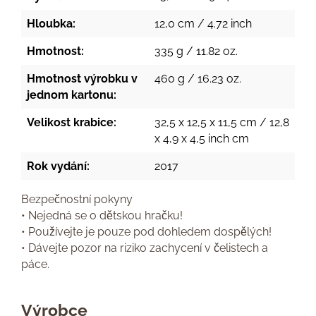
Hloubka:
12,0 cm / 4.72 inch
Hmotnost:
335 g / 11.82 oz.
Hmotnost výrobku v
460 g / 16.23 oz.
jednom kartonu:
Velikost krabice:
32,5 x 12,5 x 11,5 cm / 12,8
x 4,9 x 4,5 inch cm
Rok vydání:
2017
Bezpečnostní pokyny
• Nejedná se o dětskou hračku!
• Používejte je pouze pod dohledem dospělých!
• Dávejte pozor na riziko zachycení v čelistech a
páce.
Výrobce