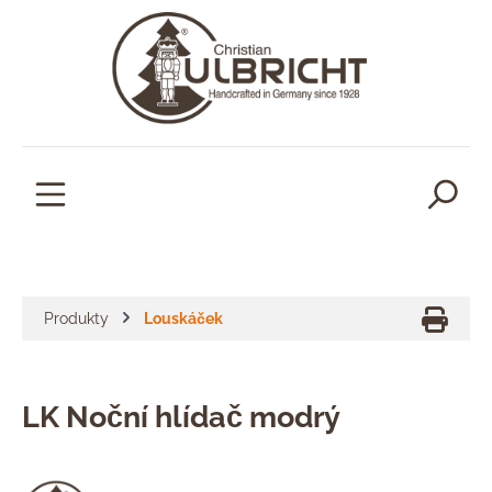
lavní obsah
Produkty
Louskáček
LK Noční hlídač modrý