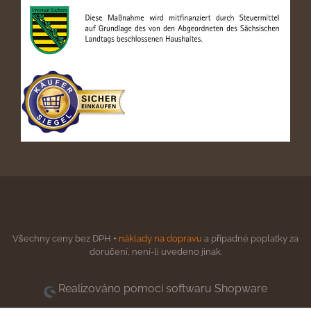
Všechny ceny bez DPH +
náklady na dopravu
a případné poplatky za
doručení, není-li uvedeno jinak.
Realizováno pomocí softwaru Shopware