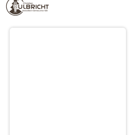
Přeskočit galerii obrázků