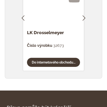
LK Drosselmeyer
LK V
Číslo výrobku
32673
Čísl
Do internetového obchodu...
Do