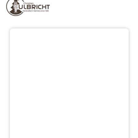
Přeskočit galerii obrázků