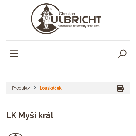
lavní obsah
Produkty
Louskáček
LK Myší král