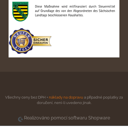
Všechny ceny bez DPH +
náklady na dopravu
a případné poplatky za
doručení, není-li uvedeno jinak.
Realizováno pomocí softwaru Shopware