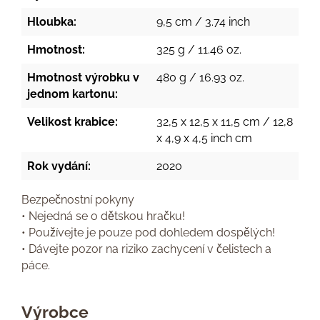
Hloubka:
9,5 cm / 3.74 inch
Hmotnost:
325 g / 11.46 oz.
Hmotnost výrobku v
480 g / 16.93 oz.
jednom kartonu:
Velikost krabice:
32,5 x 12,5 x 11,5 cm / 12,8
x 4,9 x 4,5 inch cm
Rok vydání:
2020
Bezpečnostní pokyny
• Nejedná se o dětskou hračku!
• Používejte je pouze pod dohledem dospělých!
• Dávejte pozor na riziko zachycení v čelistech a
páce.
Výrobce