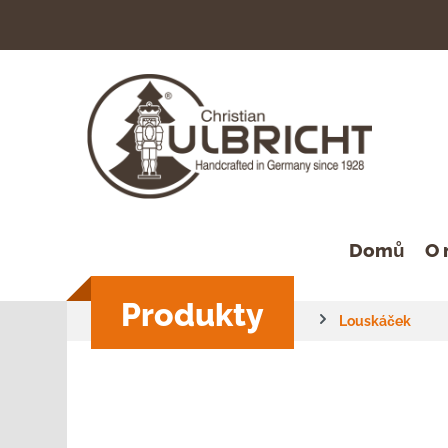
hledávání
Přeskočit na hlavní navigaci
Domů
O 
Produkty
Louskáček