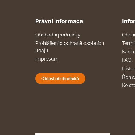
Právní informace
Info
Obchodní podmínky
Obch
Prohlášení o ochraně osobních
Termí
údajů
Karié
Impresum
FAQ
Histor
Řeme
Oblast obchodníků
Ke st