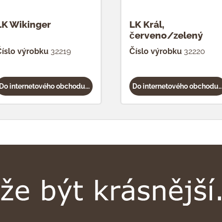
LK Wikinger
LK Král,
červeno/zelený
íslo výrobku
32219
Číslo výrobku
32220
Do internetového obchodu...
Do internetového obchodu..