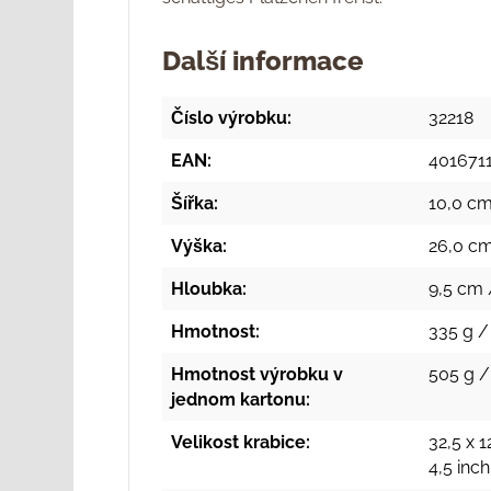
Další informace
Číslo výrobku:
32218
EAN:
401671
Šířka:
10,0 cm
Výška:
26,0 cm
Hloubka:
9,5 cm 
Hmotnost:
335 g / 
Hmotnost výrobku v
505 g / 
jednom kartonu:
Velikost krabice:
32,5 x 1
4,5 inc