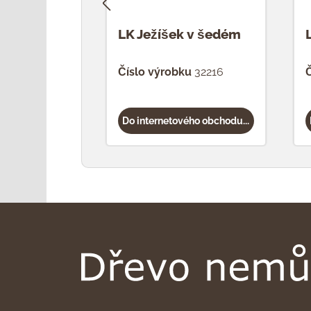
LK Ježíšek v šedém
Číslo výrobku
32216
Č
Do internetového obchodu...