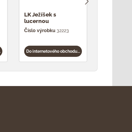
LK Ježíšek s
LK Výrobc
lucernou
Číslo výrobku
32223
Číslo výrob
.
Do internetového obchodu...
Do internetov