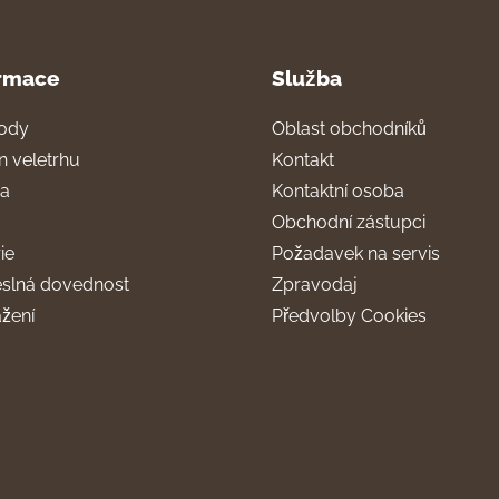
rmace
Služba
ody
Oblast obchodníků
n veletrhu
Kontakt
ra
Kontaktní osoba
Obchodní zástupci
ie
Požadavek na servis
slná dovednost
Zpravodaj
ažení
Předvolby Cookies