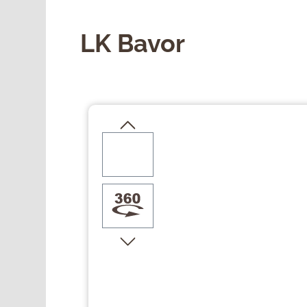
LK Bavor
Přeskočit galerii obrázků