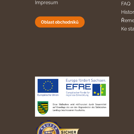
Impresum
FAQ
Histor
Řeme
Oblast obchodníků
Ke st