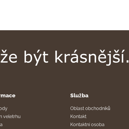
rmace
Služba
ody
Oblast obchodníků
n veletrhu
Kontakt
ra
Kontaktní osoba