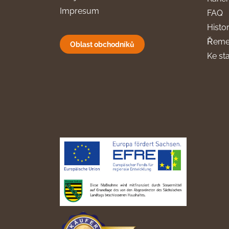
Impresum
FAQ
Histor
Řeme
Oblast obchodníků
Ke st