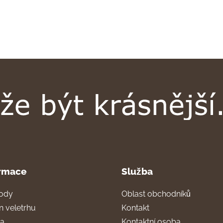
rmace
Služba
ody
Oblast obchodníků
n veletrhu
Kontakt
ra
Kontaktní osoba