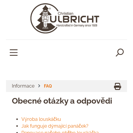
lavní obsah
Informace
FAQ
Obecné otázky a odpovědi
Výroba louskáčku
Jak funguje dýmající panáček?
Renovace našeho obřího louskáčka