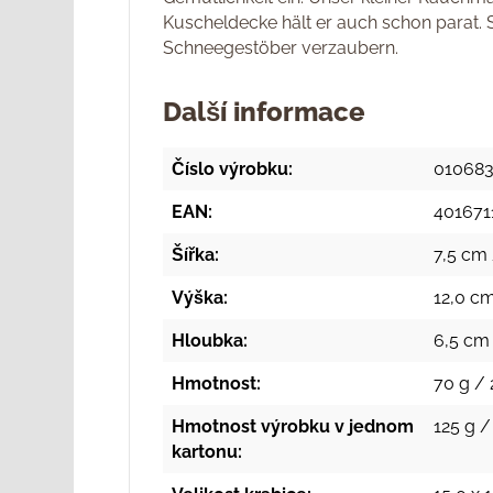
Kuscheldecke hält er auch schon parat. S
Schneegestöber verzaubern.
Další informace
Číslo výrobku:
01068
EAN:
401671
Šířka:
7,5 cm 
Výška:
12,0 cm
Hloubka:
6,5 cm 
Hmotnost:
70 g / 
Hmotnost výrobku v jednom
125 g /
kartonu: