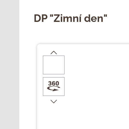
DP "Zimní den"
Přeskočit galerii obrázků