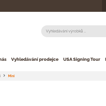
nás
Vyhledávání prodejce
USA Signing Tour
i
Mini