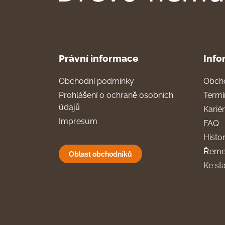
Právní informace
Info
Obchodní podmínky
Obch
Prohlášení o ochraně osobních
Termí
údajů
Karié
Impresum
FAQ
Histor
Řeme
Oblast obchodníků
Ke st