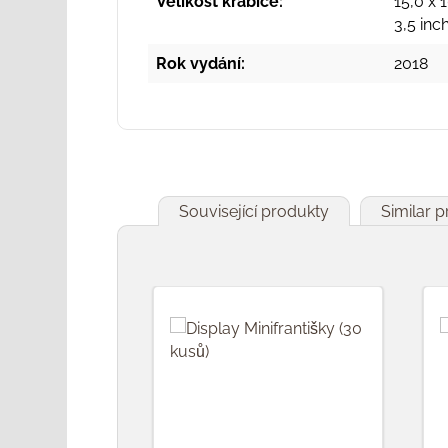
Velikost krabice:
15,0 x 
3,5 inc
Rok vydání:
2018
Související produkty
Similar 
Přeskočit galerii produktů