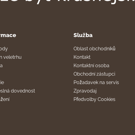
rmace
Služba
ody
Oblast obchodníků
n veletrhu
Kontakt
ra
Kontaktní osoba
Obchodní zástupci
ie
Požadavek na servis
slná dovednost
Zpravodaj
ažení
Předvolby Cookies