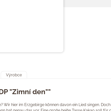
Výrobce
DP "Zimní den""
 Wir hier im Erzgebirge können davon ein Lied singen. Doch 
nn hat genau das vor. Eine große heiße Tasse Kakao soll für 