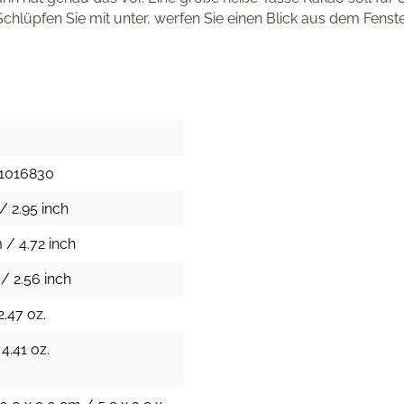
chlüpfen Sie mit unter, werfen Sie einen Blick aus dem Fenst
3
1016830
/ 2.95 inch
 / 4.72 inch
/ 2.56 inch
2.47 oz.
 4.41 oz.