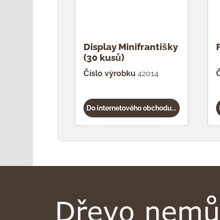
Display Minifrantišky
(30 kusů)
Číslo výrobku
42014
Č
Do internetového obchodu...