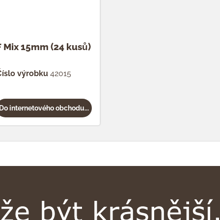
F Mix 15mm (24 kusů)
íslo výrobku
42015
Do internetového obchodu...