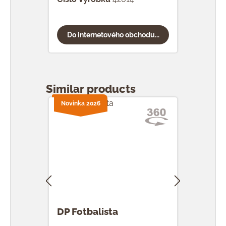
Do internetového obchodu...
Do
Přeskočit galerii produktů
Similar products
Novinka 2026
Novi
DP Fotbalista
DP L