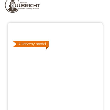
Přeskočit galerii obrázků
Ukončený model