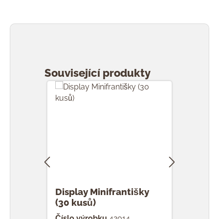
Přeskočit galerii produktů
Související produkty
Display Minifrantišky
F Mi
(30 kusů)
Číslo výrobku
42014
Čísl