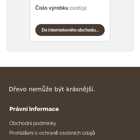
Číslo výrobku
010632
Čísl
Do internetového obchodu...
Do
Právní informace
Obchodní podmínky
Prohlášení o ochraně osobních údajů