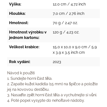
Výška:
12,0 cm / 4.72 inch
Hloubka:
7,0 cm / 2.76 inch
Hmotnost:
70 g / 2.47 oz.
Hmotnost výrobku v
120 g / 4.23 oz.
jednom kartonu:
Velikost krabice:
15,0 x 10,0 x 9,0 cm / 5,9
x 3,9 x 3,5 inch cm
Rok vydání:
2023
Návod k použití
1. Sundejte horní část těla.
2. Zapalte kužel kadidla (15 mm) na špičce a položte
jej na kovovou destičku.
3. Nasaďte zpět horní část těla a vychutnejte si vůni.
4. Poté popel vysypte do nehořlavé nádoby.