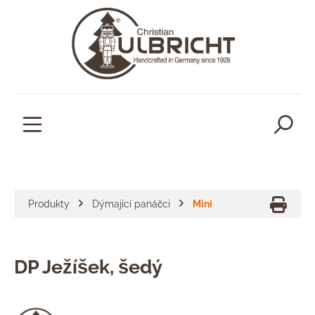
lavní obsah
Produkty
Dýmající panáčci
Mini
DP Ježíšek, šedý