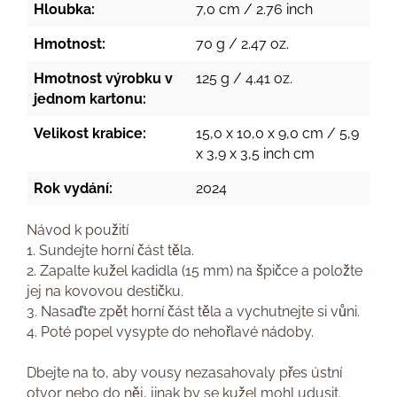
Hloubka:
7,0 cm / 2.76 inch
Hmotnost:
70 g / 2.47 oz.
Hmotnost výrobku v
125 g / 4.41 oz.
jednom kartonu:
Velikost krabice:
15,0 x 10,0 x 9,0 cm / 5,9
x 3,9 x 3,5 inch cm
Rok vydání:
2024
Návod k použití
1. Sundejte horní část těla.
2. Zapalte kužel kadidla (15 mm) na špičce a položte
jej na kovovou destičku.
3. Nasaďte zpět horní část těla a vychutnejte si vůni.
4. Poté popel vysypte do nehořlavé nádoby.
Dbejte na to, aby vousy nezasahovaly přes ústní
otvor nebo do něj, jinak by se kužel mohl udusit.