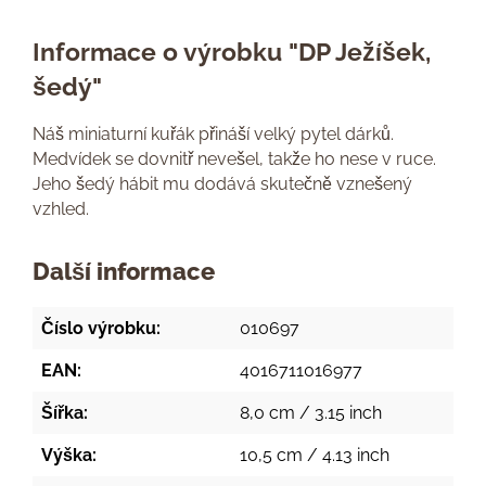
Informace o výrobku "DP Ježíšek,
šedý"
Náš miniaturní kuřák přináší velký pytel dárků.
Medvídek se dovnitř nevešel, takže ho nese v ruce.
Jeho šedý hábit mu dodává skutečně vznešený
vzhled.
Další informace
Číslo výrobku:
010697
EAN:
4016711016977
Šířka:
8,0 cm / 3.15 inch
Výška:
10,5 cm / 4.13 inch