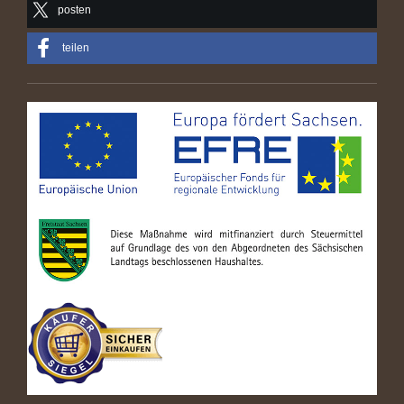
posten
teilen