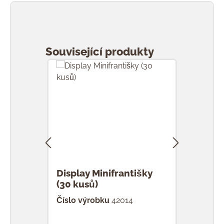
Přeskočit galerii produktů
Související produkty
Display Minifrantišky
F Mi
(30 kusů)
Číslo výrobku
42014
Čísl