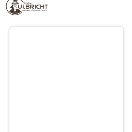
Přeskočit galerii obrázků