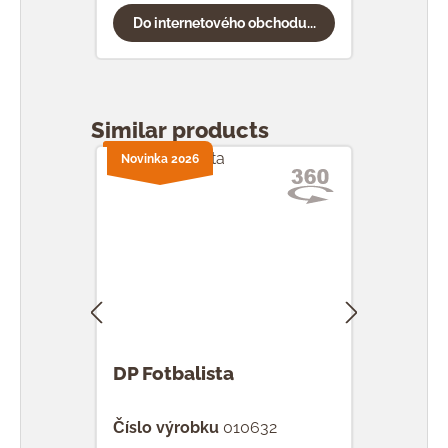
Do internetového obchodu...
Do
Přeskočit galerii produktů
Similar products
Novinka 2026
Novi
DP Fotbalista
DP L
Číslo výrobku
010632
Čísl