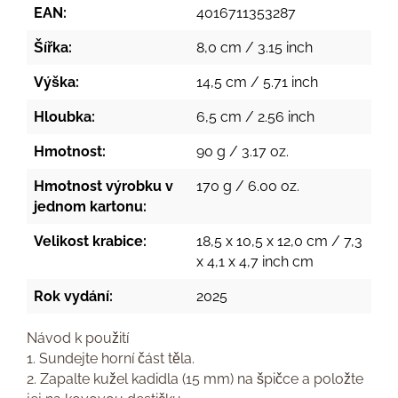
EAN:
4016711353287
Šířka:
8,0 cm / 3.15 inch
Výška:
14,5 cm / 5.71 inch
Hloubka:
6,5 cm / 2.56 inch
Hmotnost:
90 g / 3.17 oz.
Hmotnost výrobku v
170 g / 6.00 oz.
jednom kartonu:
Velikost krabice:
18,5 x 10,5 x 12,0 cm / 7,3
x 4,1 x 4,7 inch cm
Rok vydání:
2025
Návod k použití
1. Sundejte horní část těla.
2. Zapalte kužel kadidla (15 mm) na špičce a položte