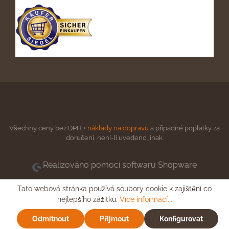
Všechny ceny bez DPH +
náklady na dopravu
a případné poplatky za
doručení, není-li uvedeno jinak.
Realizováno pomocí softwaru Shopware
Tato webová stránka používá soubory cookie k zajištění co
nejlepšího zážitku.
Více informací...
Odmítnout
Přijmout
Konfigurovat