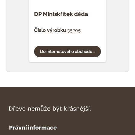
DP Miniskřítek děda
DP M
Číslo výrobku
35205
Čísl
Do internetového obchodu...
Do
Právní informace