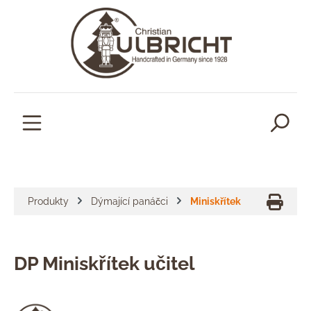
lavní obsah
Produkty
Dýmající panáčci
Miniskřítek
DP Miniskřítek učitel