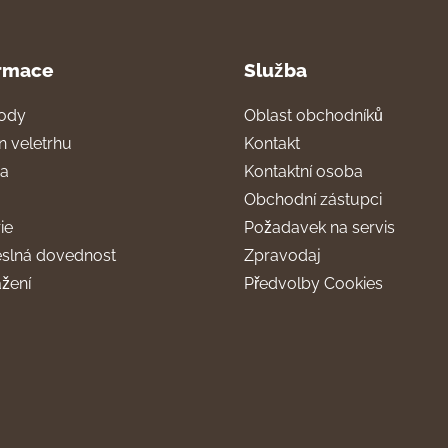
rmace
Služba
ody
Oblast obchodníků
n veletrhu
Kontakt
ra
Kontaktní osoba
Obchodní zástupci
ie
Požadavek na servis
slná dovednost
Zpravodaj
ažení
Předvolby Cookies