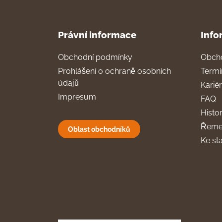
Právní informace
Info
Obchodní podmínky
Obch
Prohlášení o ochraně osobních
Termí
údajů
Karié
Impresum
FAQ
Histor
Řeme
Oblast obchodníků
Ke st