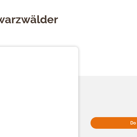
hwarzwälder
Do 