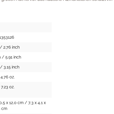
1353126
/ 2.76 inch
 / 5.91 inch
/ 3.15 inch
 4.76 oz.
 7.23 oz.
0,5 x 12,0 cm / 7,3 x 4,1 x
h cm