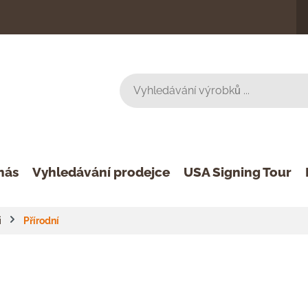
nás
Vyhledávání prodejce
USA Signing Tour
i
Přírodní