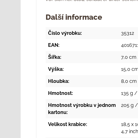
Další informace
Číslo výrobku:
35312
EAN:
401671
Šířka:
7,0 cm 
Výška:
15,0 cm
Hloubka:
8,0 cm 
Hmotnost:
135 g /
Hmotnost výrobku v jednom
205 g /
kartonu:
Velikost krabice:
18,5 x 1
4,7 inc