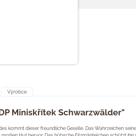
Výrobce
DP Miniskřítek Schwarzwälder"
es kommt dieser freundliche Geselle. Das Wahrzeichen seiner
em großen Hut hervor. Das hübsche Filzmäntelchen schützt ihn