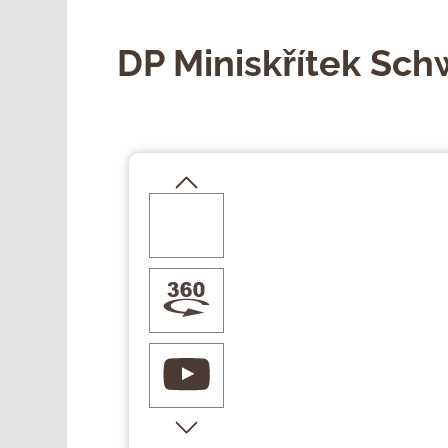
DP Miniskřítek Sc
Přeskočit galerii obrázků