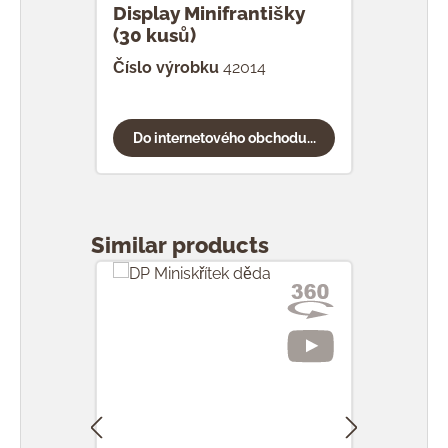
Display Minifrantišky
F Mi
(30 kusů)
Číslo výrobku
42014
Čísl
Do internetového obchodu...
Do
Přeskočit galerii produktů
Similar products