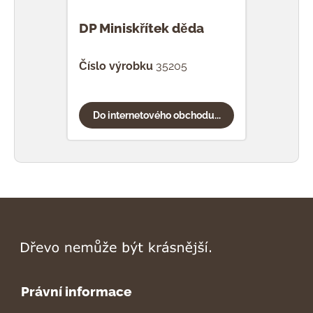
DP Miniskřítek děda
DP M
Číslo výrobku
35205
Čísl
Do internetového obchodu...
Do
Právní informace