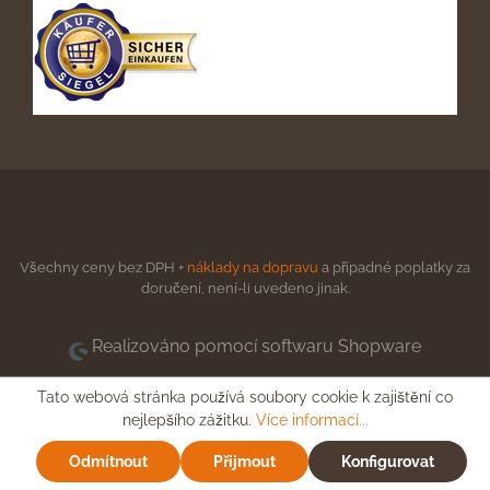
Všechny ceny bez DPH +
náklady na dopravu
a případné poplatky za
doručení, není-li uvedeno jinak.
Realizováno pomocí softwaru Shopware
Tato webová stránka používá soubory cookie k zajištění co
nejlepšího zážitku.
Více informací...
Odmítnout
Přijmout
Konfigurovat