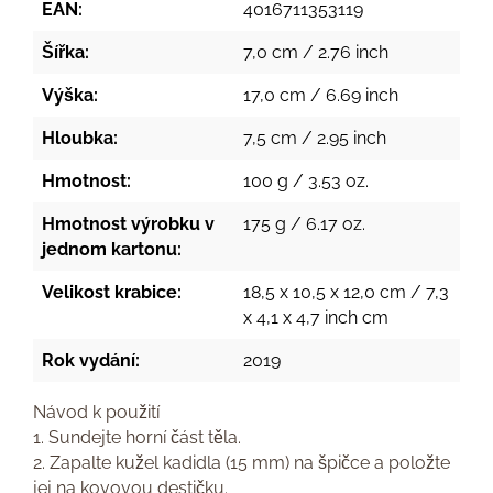
EAN:
4016711353119
Šířka:
7,0 cm / 2.76 inch
Výška:
17,0 cm / 6.69 inch
Hloubka:
7,5 cm / 2.95 inch
Hmotnost:
100 g / 3.53 oz.
Hmotnost výrobku v
175 g / 6.17 oz.
jednom kartonu:
Velikost krabice:
18,5 x 10,5 x 12,0 cm / 7,3
x 4,1 x 4,7 inch cm
Rok vydání:
2019
Návod k použití
1. Sundejte horní část těla.
2. Zapalte kužel kadidla (15 mm) na špičce a položte
jej na kovovou destičku.