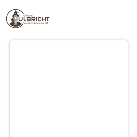
Přeskočit galerii obrázků