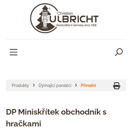
lavní obsah
Produkty
Dýmající panáčci
Přírodní
DP Miniskřítek obchodník s
hračkami