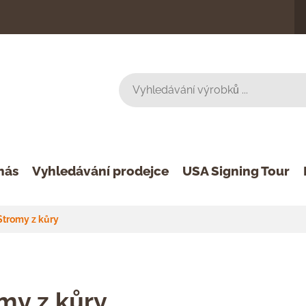
nás
Vyhledávání prodejce
USA Signing Tour
Stromy z kůry
my z kůry