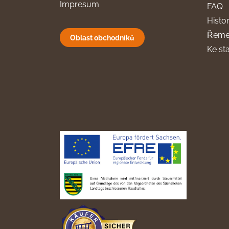
Impresum
FAQ
Histor
Řeme
Oblast obchodníků
Ke st