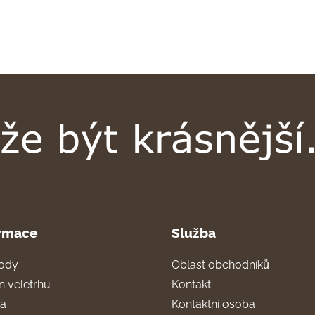
rmace
Služba
ody
Oblast obchodníků
n veletrhu
Kontakt
ra
Kontaktní osoba