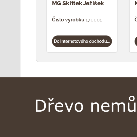
MG Skřítek Ježíšek
Číslo výrobku
170001
Č
Do internetového obchodu...