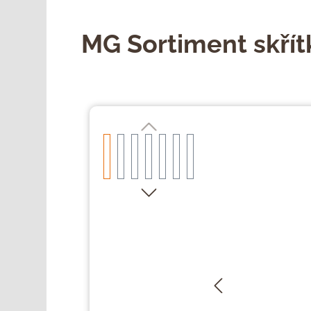
MG Sortiment skřít
Přeskočit galerii obrázků