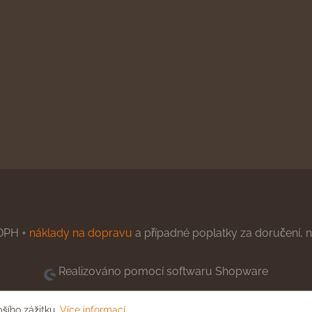
DPH +
náklady na dopravu
a případné poplatky za doručení, ne
Realizováno pomocí softwaru Shopware
pšího zážitku.
Více informací...