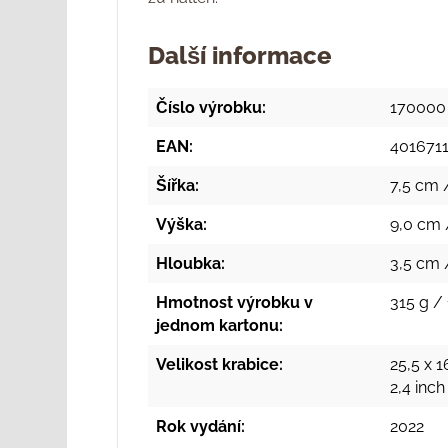
Další informace
Číslo výrobku:
170000
EAN:
401671
Šířka:
7,5 cm /
Výška:
9,0 cm 
Hloubka:
3,5 cm /
Hmotnost výrobku v
315 g / 
jednom kartonu:
Velikost krabice:
25,5 x 1
2,4 inc
Rok vydání:
2022