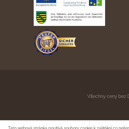
Všechny ceny bez 
Tato webová stránka používá soubory cookie k zajištění co nejle