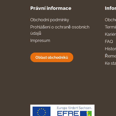
Právní informace
Info
Obchodní podmínky
Obch
Prohlášení o ochraně osobních
Termí
údajů
Karié
Impresum
FAQ
Histor
Řeme
Oblast obchodníků
Ke st