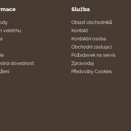
rmace
Služba
ody
Oblast obchodníků
n veletrhu
Kontakt
ra
Kontaktní osoba
Obchodní zástupci
ie
Požadavek na servis
slná dovednost
Zpravodaj
ažení
Předvolby Cookies