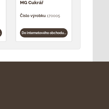
MG Cukrář
MG Bavor
Číslo výrobku
170005
Číslo výrob
.
Do internetového obchodu...
Do internetov