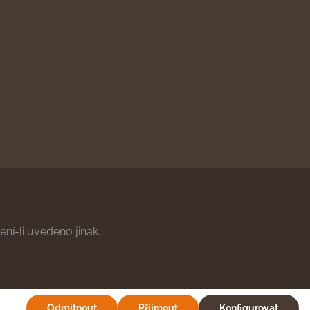
ní-li uvedeno jinak.
Odmítnout
Přijmout
Konfigurovat