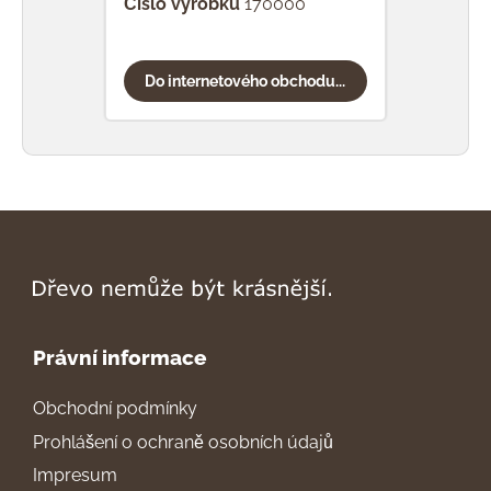
Číslo výrobku
170000
Čísl
Do internetového obchodu...
Do
Právní informace
Obchodní podmínky
Prohlášení o ochraně osobních údajů
Impresum