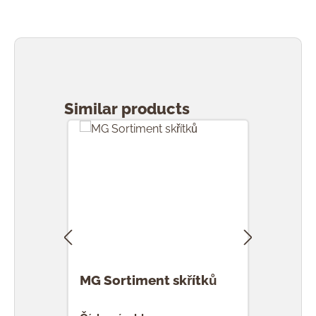
Přeskočit galerii produktů
Similar products
MG Sortiment skřítků
MG S