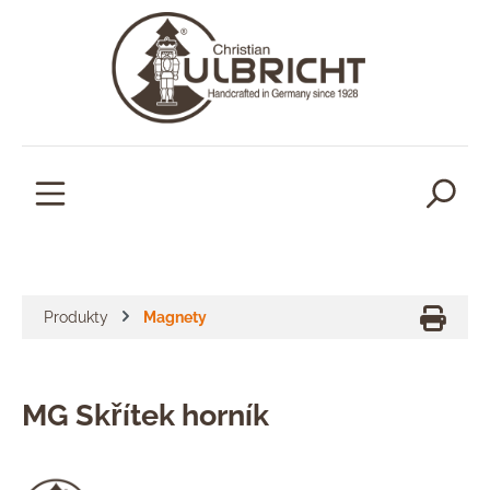
lavní obsah
Produkty
Magnety
MG Skřítek horník