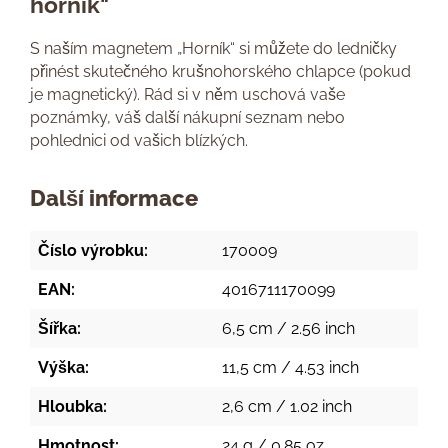
horník"
S naším magnetem „Horník“ si můžete do ledničky
přinést skutečného krušnohorského chlapce (pokud
je magnetický). Rád si v něm uschová vaše
poznámky, váš další nákupní seznam nebo
pohlednici od vašich blízkých.
Další informace
Číslo výrobku:
170009
EAN:
4016711170099
Šířka:
6,5 cm / 2.56 inch
Výška:
11,5 cm / 4.53 inch
Hloubka:
2,6 cm / 1.02 inch
Hmotnost:
24 g / 0.85 oz.