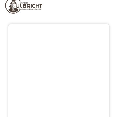
Přeskočit galerii obrázků