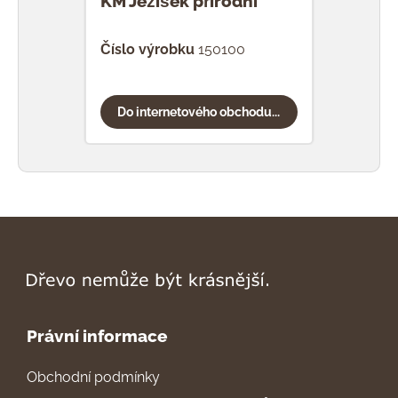
KM Ježíšek přírodní
KM C
Číslo výrobku
150100
Čísl
Do internetového obchodu...
Do
Právní informace
Obchodní podmínky