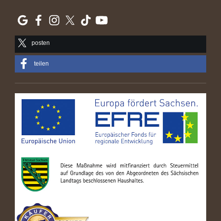
posten
teilen