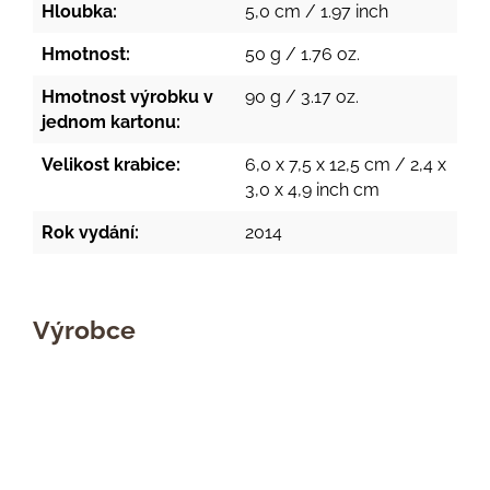
Hloubka:
5,0 cm / 1.97 inch
Hmotnost:
50 g / 1.76 oz.
Hmotnost výrobku v
90 g / 3.17 oz.
jednom kartonu:
Velikost krabice:
6,0 x 7,5 x 12,5 cm / 2,4 x
3,0 x 4,9 inch cm
Rok vydání:
2014
Výrobce