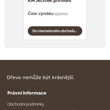
KM Ježíšek přírodní
KM C
Číslo výrobku
150100
Čísl
Do internetového obchodu...
Do
Právní informace
Obchodní podmínky