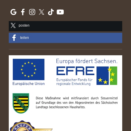
posten
teilen