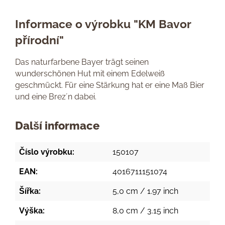
Informace o výrobku "KM Bavor
přírodní"
Das naturfarbene Bayer trägt seinen
wunderschönen Hut mit einem Edelweiß
geschmückt. Für eine Stärkung hat er eine Maß Bier
und eine Brez´n dabei.
Další informace
Číslo výrobku:
150107
EAN:
4016711151074
Šířka:
5,0 cm / 1.97 inch
Výška:
8,0 cm / 3.15 inch