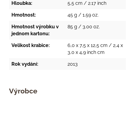
Hloubka:
5,5 cm / 2.17 inch
Hmotnost:
45 g / 1.59 oz.
Hmotnost výrobku v
85 g / 3.00 oz.
jednom kartonu:
Velikost krabice:
6,0 x 7,5 x 12,5 cm / 2,4 x
3,0 x 4,9 inch cm
Rok vydání:
2013
Výrobce