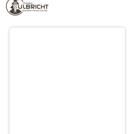
Přeskočit galerii obrázků