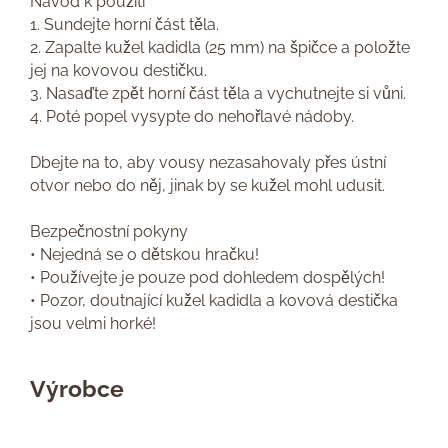
Návod k použití
1. Sundejte horní část těla.
2. Zapalte kužel kadidla (25 mm) na špičce a položte
jej na kovovou destičku.
3. Nasaďte zpět horní část těla a vychutnejte si vůni.
4. Poté popel vysypte do nehořlavé nádoby.
Dbejte na to, aby vousy nezasahovaly přes ústní
otvor nebo do něj, jinak by se kužel mohl udusit.
Bezpečnostní pokyny
• Nejedná se o dětskou hračku!
• Používejte je pouze pod dohledem dospělých!
• Pozor, doutnající kužel kadidla a kovová destička
jsou velmi horké!
Výrobce