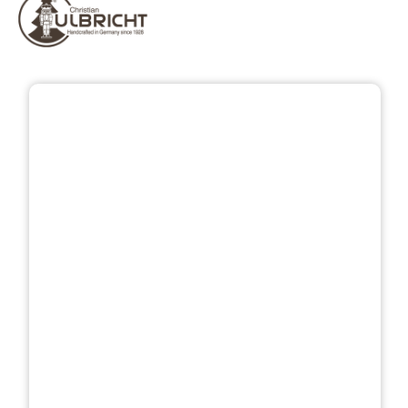
Přeskočit galerii obrázků