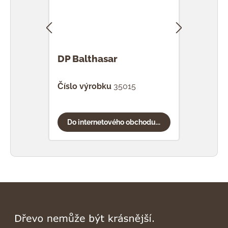
DP Balthasar
DP H
Číslo výrobku
35015
Čísl
Do internetového obchodu...
Do