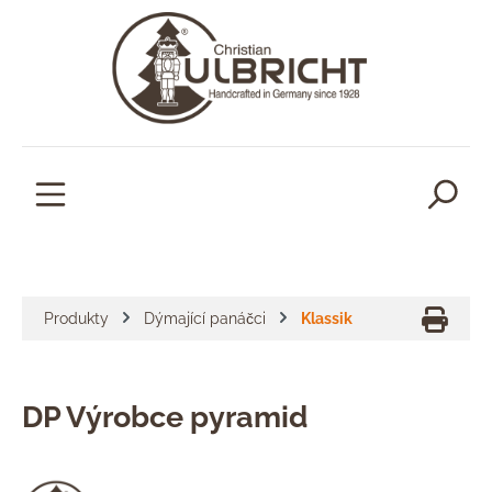
lavní obsah
Produkty
Dýmající panáčci
Klassik
DP Výrobce pyramid