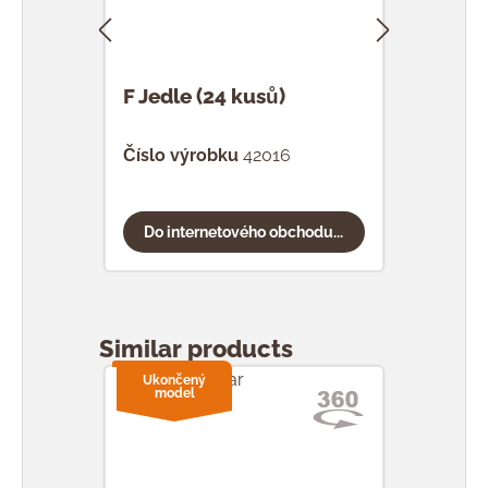
F Jedle (24 kusů)
F Ka
Číslo výrobku
42016
Čísl
Do internetového obchodu...
Do
Přeskočit galerii produktů
Similar products
Ukončený
model