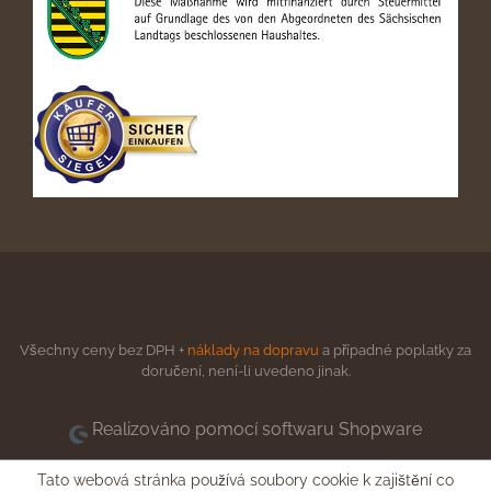
Všechny ceny bez DPH +
náklady na dopravu
a případné poplatky za
doručení, není-li uvedeno jinak.
Realizováno pomocí softwaru Shopware
Tato webová stránka používá soubory cookie k zajištění co