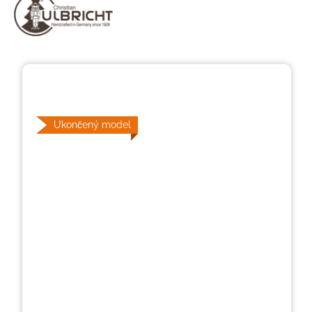
Přeskočit galerii obrázků
Ukončený model