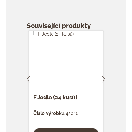
Přeskočit galerii produktů
Související produkty
F Jedle (24 kusů)
F Ka
Číslo výrobku
42016
Čísl