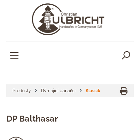
lavní obsah
Produkty
Dýmající panáčci
Klassik
DP Balthasar