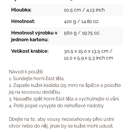
Hloubka:
10,5 cm / 4.13 inch
Hmotnost:
420 g / 14.82 oz.
Hmotnost výrobku v
560 g / 19.75 oz.
jednom kartonu:
Velikost krabice:
30,5 x 15,0 x 13,5 cm /
12,0 x 5,9 x 5,3 inch cm
Návod k použití
1. Sundejte horní část těla.
2. Zapalte kužel kadidla (25 mm) na špičce a položte
jej na kovovou destičku.
3. Nasaďte zpět horní část těla a vychutnejte si vůni.
4. Poté popel vysypte do nehořlavé nádoby.
Dbejte na to, aby vousy nezasahovaly přes ústní
otvor nebo do něj, jinak by se kužel mohl udusit.