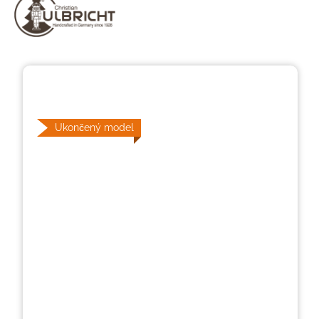
Přeskočit galerii obrázků
Ukončený model