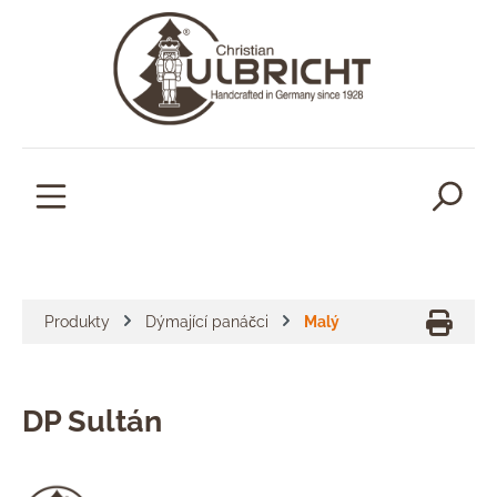
lavní obsah
Produkty
Dýmající panáčci
Malý
DP Sultán