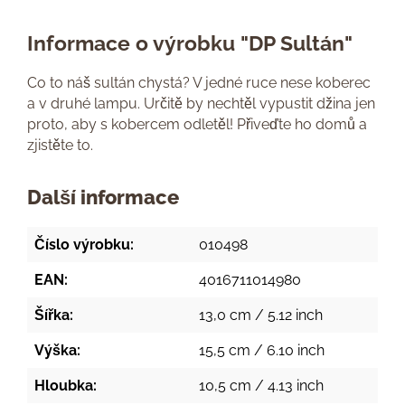
Informace o výrobku "DP Sultán"
Co to náš sultán chystá? V jedné ruce nese koberec
a v druhé lampu. Určitě by nechtěl vypustit džina jen
proto, aby s kobercem odletěl! Přiveďte ho domů a
zjistěte to.
Další informace
Číslo výrobku:
010498
EAN:
4016711014980
Šířka:
13,0 cm / 5.12 inch
Výška:
15,5 cm / 6.10 inch
Hloubka:
10,5 cm / 4.13 inch