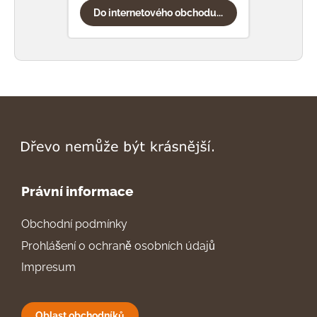
Do internetového obchodu...
Do
Právní informace
Obchodní podmínky
Prohlášení o ochraně osobních údajů
Impresum
Oblast obchodníků