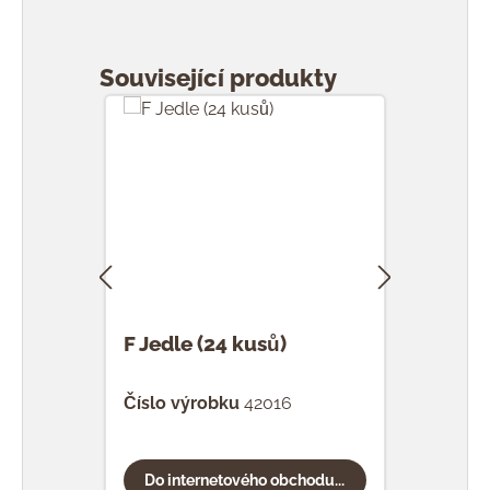
Přeskočit galerii produktů
Související produkty
F Jedle (24 kusů)
F Ka
Číslo výrobku
42016
Čísl
Do internetového obchodu...
Do