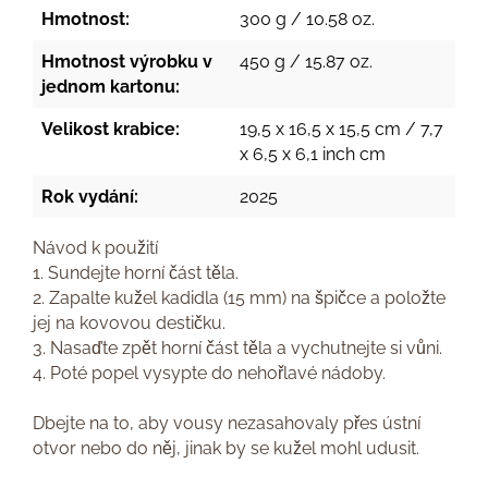
Hmotnost:
300 g / 10.58 oz.
Hmotnost výrobku v
450 g / 15.87 oz.
jednom kartonu:
Velikost krabice:
19,5 x 16,5 x 15,5 cm / 7,7
x 6,5 x 6,1 inch cm
Rok vydání:
2025
Návod k použití
1. Sundejte horní část těla.
2. Zapalte kužel kadidla (15 mm) na špičce a položte
jej na kovovou destičku.
3. Nasaďte zpět horní část těla a vychutnejte si vůni.
4. Poté popel vysypte do nehořlavé nádoby.
Dbejte na to, aby vousy nezasahovaly přes ústní
otvor nebo do něj, jinak by se kužel mohl udusit.