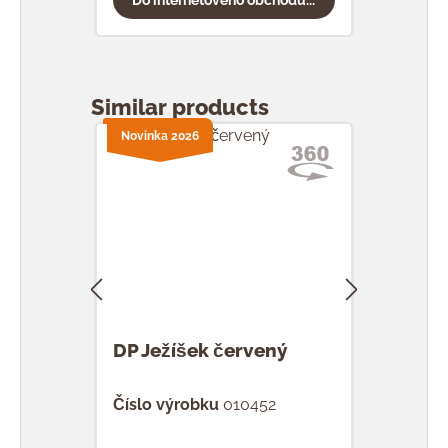
Přeskočit galerii produktů
Similar products
Novinka 2026
Novi
DP Ježíšek červený
DP P
Číslo výrobku
010452
Čísl