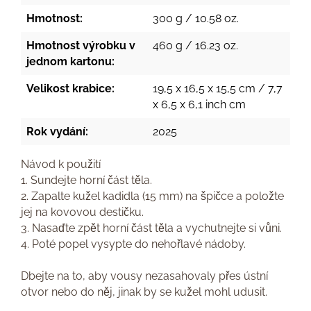
Hmotnost:
300 g / 10.58 oz.
Hmotnost výrobku v
460 g / 16.23 oz.
jednom kartonu:
Velikost krabice:
19,5 x 16,5 x 15,5 cm / 7,7
x 6,5 x 6,1 inch cm
Rok vydání:
2025
Návod k použití
1. Sundejte horní část těla.
2. Zapalte kužel kadidla (15 mm) na špičce a položte
jej na kovovou destičku.
3. Nasaďte zpět horní část těla a vychutnejte si vůni.
4. Poté popel vysypte do nehořlavé nádoby.
Dbejte na to, aby vousy nezasahovaly přes ústní
otvor nebo do něj, jinak by se kužel mohl udusit.