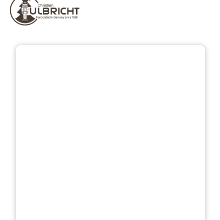
Přeskočit galerii obrázků