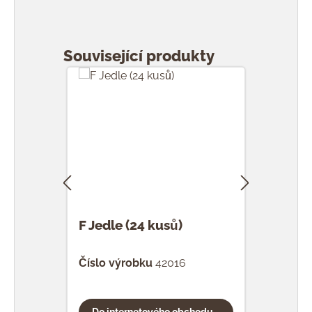
Přeskočit galerii produktů
Související produkty
F Jedle (24 kusů)
F Ka
Číslo výrobku
42016
Čísl
Do internetového obchodu...
Do