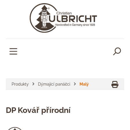
lavní obsah
Produkty
Dýmající panáčci
Malý
DP Kovář přírodní