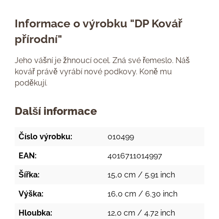
Informace o výrobku "DP Kovář
přírodní"
Jeho vášní je žhnoucí ocel. Zná své řemeslo. Náš
kovář právě vyrábí nové podkovy. Koně mu
poděkují.
Další informace
Číslo výrobku:
010499
EAN:
4016711014997
Šířka:
15,0 cm / 5.91 inch
Výška:
16,0 cm / 6.30 inch
Hloubka:
12,0 cm / 4.72 inch