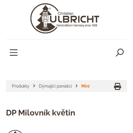
lavní obsah
Produkty
Dýmající panáčci
Mini
DP Milovník květin