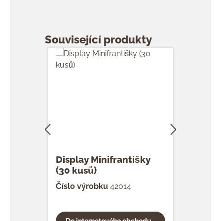
Přeskočit galerii produktů
Související produkty
Display Minifrantišky
F Mi
(30 kusů)
Číslo výrobku
42014
Čísl
Do internetového obchodu...
Do