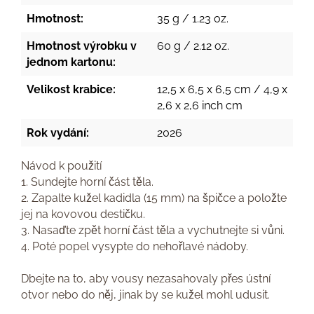
Hmotnost:
35 g / 1.23 oz.
Hmotnost výrobku v
60 g / 2.12 oz.
jednom kartonu:
Velikost krabice:
12,5 x 6,5 x 6,5 cm / 4,9 x
2,6 x 2,6 inch cm
Rok vydání:
2026
Návod k použití
1. Sundejte horní část těla.
2. Zapalte kužel kadidla (15 mm) na špičce a položte
jej na kovovou destičku.
3. Nasaďte zpět horní část těla a vychutnejte si vůni.
4. Poté popel vysypte do nehořlavé nádoby.
Dbejte na to, aby vousy nezasahovaly přes ústní
otvor nebo do něj, jinak by se kužel mohl udusit.