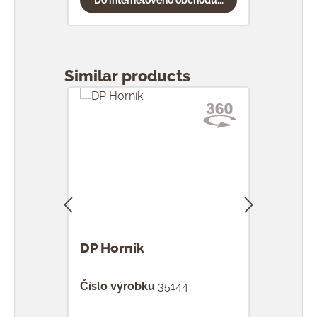
Přeskočit galerii produktů
Similar products
DP Horník
DP 
Číslo výrobku
35144
Čísl