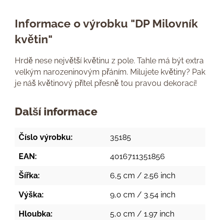
Informace o výrobku "DP Milovník
květin"
Hrdě nese největší květinu z pole. Tahle má být extra
velkým narozeninovým přáním. Milujete květiny? Pak
je náš květinový přítel přesně tou pravou dekorací!
Další informace
Číslo výrobku:
35185
EAN:
4016711351856
Šířka:
6,5 cm / 2.56 inch
Výška:
9,0 cm / 3.54 inch
Hloubka:
5,0 cm / 1.97 inch