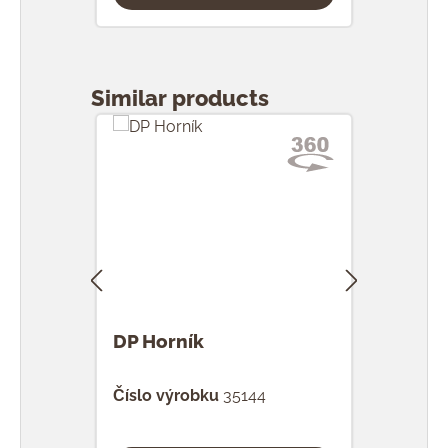
Přeskočit galerii produktů
Similar products
DP Horník
DP 
Číslo výrobku
35144
Čísl