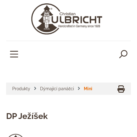
lavní obsah
Produkty
Dýmající panáčci
Mini
DP Ježíšek