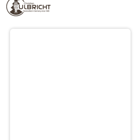
Přeskočit galerii obrázků