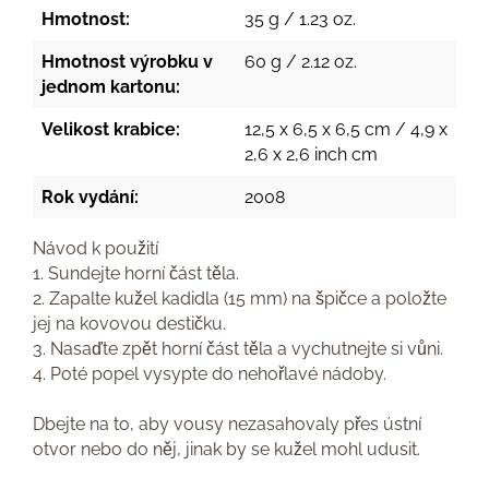
Hmotnost:
35 g / 1.23 oz.
Hmotnost výrobku v
60 g / 2.12 oz.
jednom kartonu:
Velikost krabice:
12,5 x 6,5 x 6,5 cm / 4,9 x
2,6 x 2,6 inch cm
Rok vydání:
2008
Návod k použití
1. Sundejte horní část těla.
2. Zapalte kužel kadidla (15 mm) na špičce a položte
jej na kovovou destičku.
3. Nasaďte zpět horní část těla a vychutnejte si vůni.
4. Poté popel vysypte do nehořlavé nádoby.
Dbejte na to, aby vousy nezasahovaly přes ústní
otvor nebo do něj, jinak by se kužel mohl udusit.