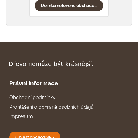
Do internetového obchodu...
Do
Právní informace
Obchodní podmínky
Prohlášení o ochraně osobních údajů
Impresum
Oblast obchodníků