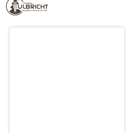
Přeskočit galerii obrázků