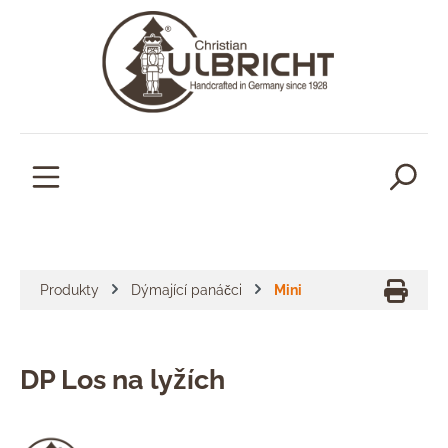
lavní obsah
Produkty
Dýmající panáčci
Mini
DP Los na lyžích