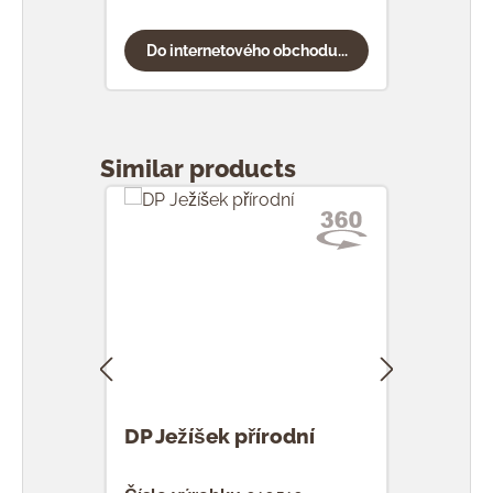
Do internetového obchodu...
Do
Přeskočit galerii produktů
Similar products
DP Ježíšek přírodní
DP L