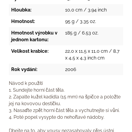
Hloubka:
10,0 cm / 3.94 inch
Hmotnost:
95 g / 3.35 oz.
Hmotnost výrobku v
185 g / 6.53 oz.
jednom kartonu:
Velikost krabice:
22,0 x 11,5 x 11,0 cm / 8,7
x 4,5 x 4,3 inch cm
Rok vydání:
2006
Návod k použití
1. Sundejte horní část těla.
2. Zapalte kužel kadidla (15 mm) na špičce a položte
jej na kovovou destičku.
3. Nasaďte zpět horní část těla a vychutnejte si vůni.
4. Poté popel vysypte do nehořlavé nádoby.
Dbejte na to, aby vousy nezasahovaly přes ústní