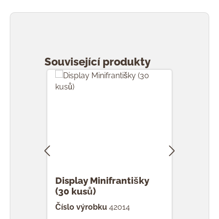
Přeskočit galerii produktů
Související produkty
Display Minifrantišky
F Mi
(30 kusů)
Číslo výrobku
42014
Čísl