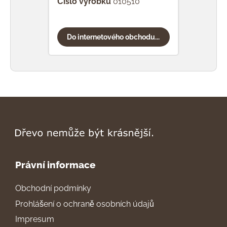
Číslo výrobku
010510
Čísl
Do internetového obchodu...
Do
Právní informace
Obchodní podmínky
Prohlášení o ochraně osobních údajů
Impresum