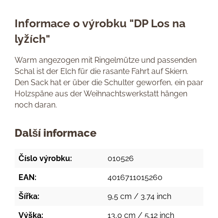
Informace o výrobku "DP Los na
lyžích"
Warm angezogen mit Ringelmütze und passenden
Schal ist der Elch für die rasante Fahrt auf Skiern.
Den Sack hat er über die Schulter geworfen, ein paar
Holzspäne aus der Weihnachtswerkstatt hängen
noch daran.
Další informace
Číslo výrobku:
010526
EAN:
4016711015260
Šířka:
9,5 cm / 3.74 inch
Výška:
13,0 cm / 5.12 inch